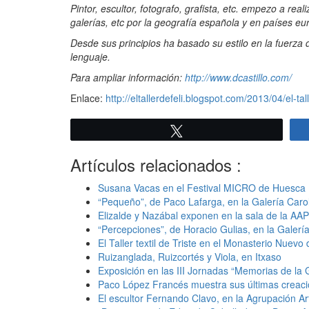
Pintor, escultor, fotografo, grafista, etc. empezo a 
galerías, etc por la geografía española y en países eu
Desde sus principios ha basado su estilo en la fuerza
lenguaje.
Para ampliar información:
http://www.dcastillo.com/
Enlace:
http://eltallerdefeli.blogspot.com/2013/04/el-tall
Twittear
Artículos relacionados :
Susana Vacas en el Festival MICRO de Huesca
“Pequeño”, de Paco Lafarga, en la Galería Caro
Elizalde y Nazábal exponen en la sala de la A
“Percepciones”, de Horacio Gulias, en la Galería
El Taller textil de Triste en el Monasterio Nuev
Ruizanglada, Ruizcortés y Viola, en Itxaso
Exposición en las III Jornadas “Memorias de la 
Paco López Francés muestra sus últimas creaci
El escultor Fernando Clavo, en la Agrupación Ar