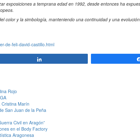
realizar exposiciones a temprana edad en 1992, desde entonces ha expue
ropeos.
 del color y la simbología, manteniendo una continuidad y una evolució
er-de-feli-david-castillo.html
Compartir
lina Rojo
APGA
 Cristina Marín
o de San Juan de la Peña
Guerra Civil en Aragón”
ones en el Body Factory
tística Aragonesa