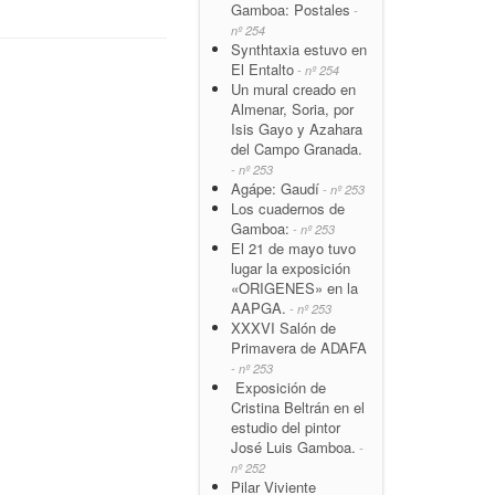
Gamboa: Postales
-
nº 254
Synthtaxia estuvo en
El Entalto
- nº 254
Un mural creado en
Almenar, Soria, por
Isis Gayo y Azahara
del Campo Granada.
- nº 253
Agápe: Gaudí
- nº 253
Los cuadernos de
Gamboa:
- nº 253
El 21 de mayo tuvo
lugar la exposición
«ORIGENES» en la
AAPGA.
- nº 253
XXXVI Salón de
Primavera de ADAFA
- nº 253
Exposición de
Cristina Beltrán en el
estudio del pintor
José Luis Gamboa.
-
nº 252
Pilar Viviente