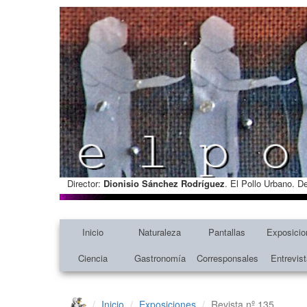
Director:
Dionisio Sánchez Rodríguez
. El Pollo Urbano. D
Inicio
Naturaleza
Pantallas
Exposicio
Ciencia
Gastronomía
Corresponsales
Entrevis
Inicio
Exposiciones
Revista nº 135