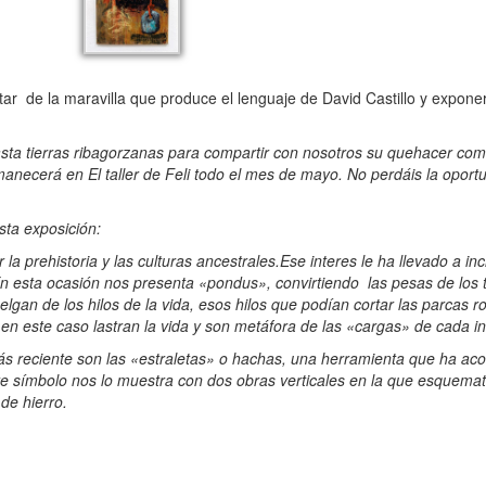
rutar de la maravilla que produce el lenguaje de David Castillo y expon
sta tierras ribagorzanas para compartir con nosotros su quehacer como
anecerá en El taller de Feli todo el mes de mayo. No perdáis la oport
sta exposición:
la prehistoria y las culturas ancestrales.Ese interes le ha llevado a inc
En esta ocasión nos presenta «pondus», convirtiendo las pesas de los t
elgan de los hilos de la vida, esos hilos que podían cortar las parcas
en este caso lastran la vida y son metáfora de las «cargas» de cada in
ás reciente son las «estraletas» o hachas, una herramienta que ha a
 símbolo nos lo muestra con dos obras verticales en la que esquemat
 de hierro.