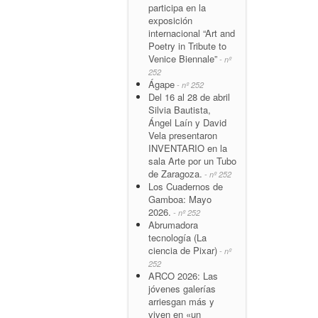
participa en la
exposición
internacional “Art and
Poetry in Tribute to
Venice Biennale”
- nº
252
Ágape
- nº 252
Del 16 al 28 de abril
Silvia Bautista,
Ángel Laín y David
Vela presentaron
INVENTARIO en la
sala Arte por un Tubo
de Zaragoza.
- nº 252
Los Cuadernos de
Gamboa: Mayo
2026.
- nº 252
Abrumadora
tecnología (La
ciencia de Pixar)
- nº
252
ARCO 2026: Las
jóvenes galerías
arriesgan más y
viven en «un