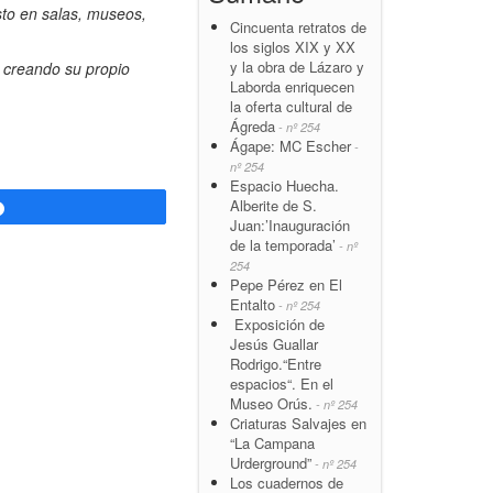
sto en salas, museos,
Cincuenta retratos de
los siglos XIX y XX
y la obra de Lázaro y
n creando su propio
Laborda enriquecen
la oferta cultural de
Ágreda
- nº 254
Ágape: MC Escher
-
nº 254
Espacio Huecha.
Alberite de S.
Compartir
Juan:’Inauguración
de la temporada’
- nº
254
Pepe Pérez en El
Entalto
- nº 254
Exposición de
Jesús Guallar
Rodrigo.“Entre
espacios“. En el
Museo Orús.
- nº 254
Criaturas Salvajes en
“La Campana
Urderground”
- nº 254
Los cuadernos de