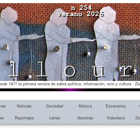
esde 1977 la primera revista de sátira política, información, ocio y cultura . 
nes
Noticias
Sociedad
Música
Escenarios
tas
Reportajes
Letras
Nosotras
Videoteca
Si