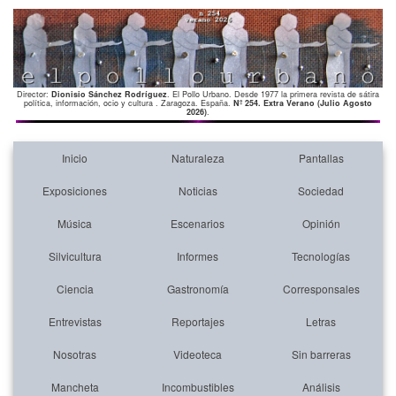
Director:
Dionisio Sánchez Rodríguez
. El Pollo Urbano. Desde 1977 la primera revista de sátira
política, información, ocio y cultura . Zaragoza. España.
Nº 254. Extra Verano (Julio Agosto
2026)
.
Inicio
Naturaleza
Pantallas
Exposiciones
Noticias
Sociedad
Música
Escenarios
Opinión
Silvicultura
Informes
Tecnologías
Ciencia
Gastronomía
Corresponsales
Entrevistas
Reportajes
Letras
Nosotras
Videoteca
Sin barreras
Mancheta
Incombustibles
Análisis