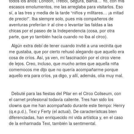
todos los años: London, Trébol, Segura, Bahía… Yo, con mis
escasos emolumentos, me las arreglaba para visitarlos. Eso
sí, a las tres y media de la tarde “niños y militares… ¡a mitad
de precio!”. Iba siempre solo, pues mis compañeros de
aventuras preferían ir al cine o levantar las faldas a las
chicas por el paseo de la Independencia (cosa, por otra
parte, que yo también hacía cuando no iba al circo).
Algún extra debí de tener cuando invité a una vecinita que
me gustaba, que por cierto rehusó alegando que aquello era
cosa de críos. Así, ya ven, mi fascinación por el circo viene
de lejos. Creo, incluso, que mucho antes que aquella niña
comemocos me dijo que no quería acompañarme porque
aquello era para críos, ya digo, y allí, además, olía muy mal.
Debuté para las fiestas del Pilar en el Circo Coliseum, con
el carnet profesional todavía caliente. Tres han sido los
clowns que me han acompañado durante este tiempo: Henry
(q.e.p.d.), Texi y Ferty (el actual). De características bien
diferenciadas, han enriquecido mi vida artística y, en el caso
de la enharinada Texi, también la sentimental.