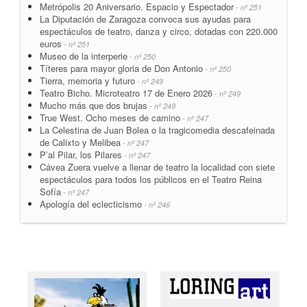
Metrópolis 20 Aniversario. Espacio y Espectador
- nº 251
La Diputación de Zaragoza convoca sus ayudas para
espectáculos de teatro, danza y circo, dotadas con 220.000
euros
- nº 251
Museo de la interperie
- nº 250
Títeres para mayor gloria de Don Antonio
- nº 250
Tierra, memoria y futuro
- nº 249
Teatro Bicho. Microteatro 17 de Enero 2026
- nº 249
Mucho más que dos brujas
- nº 249
True West. Ocho meses de camino
- nº 247
La Celestina de Juan Bolea o la tragicomedia descafeinada
de Calixto y Melibea
- nº 247
P’al Pilar, los Pilares
- nº 247
Cávea Zuera vuelve a llenar de teatro la localidad con siete
espectáculos para todos los públicos en el Teatro Reina
Sofía
- nº 247
Apología del eclecticismo
- nº 246