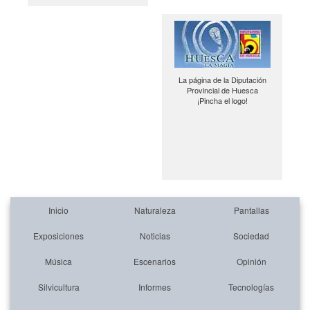
La página de la Diputación
Provincial de Huesca
¡Pincha el logo!
Inicio
Naturaleza
Pantallas
Exposiciones
Noticias
Sociedad
Música
Escenarios
Opinión
Silvicultura
Informes
Tecnologías