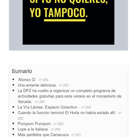
Sumario
‘Alonso Q’
- nº 254
Una entente delicious
- nº 253
La DPZ ha vuelto a organizar un completo programa de
actividades gratuitas para este verano en el monasterio de
Veruela.
- nº 253
La Vía Láctea. Espacio Colectivo
- nº 253
Cuando la función terminó El Horla no había estado allí
- nº
252
Pumpum Pumpum
- nº 252
Lope a la italiana
- nº 252
Más perdidos que Carracuca
- nº 251