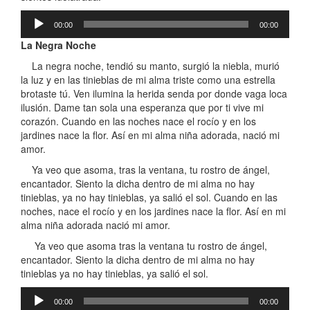
Reproductor
00:00
00:00
de
audio
La Negra Noche
La negra noche, tendió su manto, surgió la niebla, murió
la luz y en las tinieblas de mi alma triste como una estrella
brotaste tú. Ven ilumina la herida senda por donde vaga loca
ilusión. Dame tan sola una esperanza que por ti vive mi
corazón. Cuando en las noches nace el rocío y en los
jardines nace la flor. Así en mi alma niña adorada, nació mi
amor.
Ya veo que asoma, tras la ventana, tu rostro de ángel,
encantador. Siento la dicha dentro de mi alma no hay
tinieblas, ya no hay tinieblas, ya salió el sol. Cuando en las
noches, nace el rocío y en los jardines nace la flor. Así en mi
alma niña adorada nació mi amor.
Ya veo que asoma tras la ventana tu rostro de ángel,
encantador. Siento la dicha dentro de mi alma no hay
tinieblas ya no hay tinieblas, ya salió el sol.
Reproductor
00:00
00:00
de