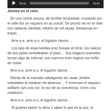
Reproductor
00:00
00:00
de
audio
Jinetes en el cielo
En una noche oscura, de terrible tempestad, cruzando por
el valle iba un vaquero en su corcel. De pronto vio en el cielo
con radiante claridad, rebaño de mil vacas, fantasmas en
tropel…
Arre-a-e, arre-a-o, el lúgubre clamor…
Los ojos de esas bestias eran brasas al mirar, los cascos
de sus patas centelleaban al pisar… Sus trágicos bramidos
tenían algo de infernal, sus cuernos eran negros con brillo
de metal.
Arre-a-e, arre-a-o, el lúgubre clamor…
Detrás de la manada cabalgando sin cesar, jinetes
celestiales la trataban de alcanzar… Y entonces el vaquero
solitario oyó una voz, la voz de su conciencia, como una
maldición:
Arre-a-e, arre-a-o, el lúgubre clamor…
Si quieres salvar tu alma y saber lo que es la paz, tú