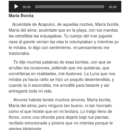
Reproductor
00:00
00:00
de
audio
María Bonita
Acuérdate de Acapulco, de aquellas noches, María bonita,
María del alma; acuérdate que en la playa, con tus manitas
las estrellitas las enjuagabas. Tu cuerpo del mar juguete
nave al garete venían las olas lo columpiaban y mientras yo
te miraba, lo digo con sentimiento, mi pensamiento me
traicionaba.
Te dije muchas palabras de esas bonitas, con que se
arrullan los corazones, pidiendo que me quisieras, que
convirtieras en realidades, mis ilusiones. La Luna que nos
miraba ya hacía ratito se hizo un poquito desentendida, y
cuando la vi escondida, me arrodillé para besarte y así
entregarte toda mi vida.
Amores habrás tenido muchos amores, María bonita,
María del alma; pero ninguno tan bueno, ni tan honrado
como el que hiciste que en mi brotara. Lo traigo lleno de
flores, como una ofrenda para dejarlo bajo tus plantas,
recíbelo emocionada y júrame que no mientes porque te
sientes idolatrada.