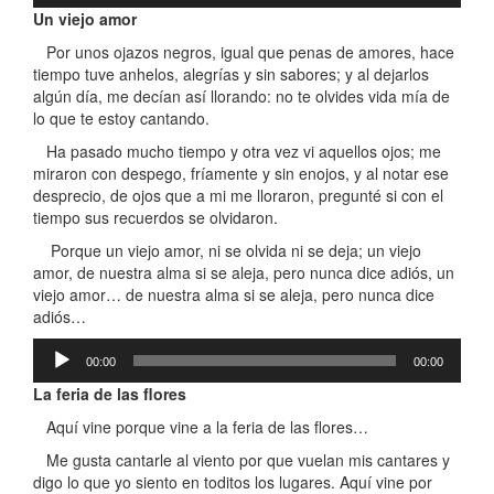
audio
Un viejo amor
Por unos ojazos negros, igual que penas de amores, hace
tiempo tuve anhelos, alegrías y sin sabores; y al dejarlos
algún día, me decían así llorando: no te olvides vida mía de
lo que te estoy cantando.
Ha pasado mucho tiempo y otra vez vi aquellos ojos; me
miraron con despego, fríamente y sin enojos, y al notar ese
desprecio, de ojos que a mi me lloraron, pregunté si con el
tiempo sus recuerdos se olvidaron.
Porque un viejo amor, ni se olvida ni se deja; un viejo
amor, de nuestra alma si se aleja, pero nunca dice adiós, un
viejo amor… de nuestra alma si se aleja, pero nunca dice
adiós…
Reproductor
00:00
00:00
de
audio
La feria de las flores
Aquí vine porque vine a la feria de las flores…
Me gusta cantarle al viento por que vuelan mis cantares y
digo lo que yo siento en toditos los lugares. Aquí vine por