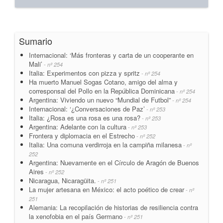
Sumario
Internacional: ‘Más fronteras y carta de un cooperante en
Mali’
- nº 254
Italia: Experimentos con pizza y spritz
- nº 254
Ha muerto Manuel Sogas Cotano, amigo del alma y
corresponsal del Pollo en la República Dominicana
- nº 254
Argentina: Viviendo un nuevo “Mundial de Futbol”
- nº 254
Internacional: ‘¿Conversaciones de Paz’
- nº 253
Italia: ¿Rosa es una rosa es una rosa?
- nº 253
Argentina: Adelante con la cultura
- nº 253
Frontera y diplomacia en el Estrecho
- nº 252
Italia: Una comuna verdirroja en la campiña milanesa
- nº
252
Argentina: Nuevamente en el Círculo de Aragón de Buenos
Aires
- nº 252
Nicaragua, Nicaragüita.
- nº 251
La mujer artesana en México: el acto poético de crear
- nº
251
Alemania: La recopilación de historias de resiliencia contra
la xenofobia en el país Germano
- nº 251