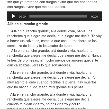
ser que yo pretenda con ruegos evitar que me abandones
con ruegos evitar que me abandones.
Reproductor
00:00
00:00
de
audio
Allá en el rancho grande
Allá en el rancho grande, allá donde vivía, había una
rancherita que alegre me decía, que alegre me decía: Te voy
a hacer tus calzones, como la que usa un ranchero, te los
comienzo de lana, y te los acabo de cuero.
Allá en el rancho grande, allá donde vivía, había una
rancherita que alegre me decía, que alegre me decía: Nunca
te fíes de promesas, ni mucho menos de amores que, si te
dan calabazas, verás lo que son ardores.
Allá en el rancho grande, allá donde vivía, había una
rancherita que alegre me decía, que alegre me decía: Pon
muy atento el oído cuando rechine la puerta, hay muertos
que no hacen ruido, y son muy gordas sus penas.
Allá en el rancho grande, allá donde vivía, había una
rancherita que alegre me decía, que alegre me decía:
cuando te pidan cigarro, no des cigarro y cerillo
porque si das las dos cosas te tantearán de zorrillo.