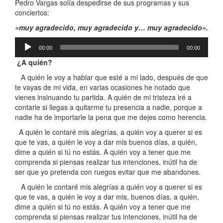
Pedro Vargas solía despedirse de sus programas y sus
conciertos:
«muy agradecido, muy agradecido y… muy agradecido».
Reproductor
00:00
00:00
de
audio
¿A quién?
A quién le voy a hablar que esté a mi lado, después de que
te vayas de mi vida, en varias ocasiones he notado que
vienes insinuando tu partida. A quién de mi tristeza iré a
contarle si llegas a quitarme tu presencia a nadie, porque a
nadie ha de importarle la pena que me dejes como herencia.
A quién le contaré mis alegrías, a quién voy a querer si es
que te vas, a quién le voy a dar mis buenos días, a quién,
dime a quién si tú no estás. A quién voy a tener que me
comprenda si piensas realizar tus intenciones, inútil ha de
ser que yo pretenda con ruegos evitar que me abandones.
A quién le contaré mis alegrías a quién voy a querer si es
que te vas, a quién le voy a dar mis, buenos días, a quién,
dime a quién si tú no estás. A quién voy a tener que me
comprenda si piensas realizar tus intenciones, inútil ha de