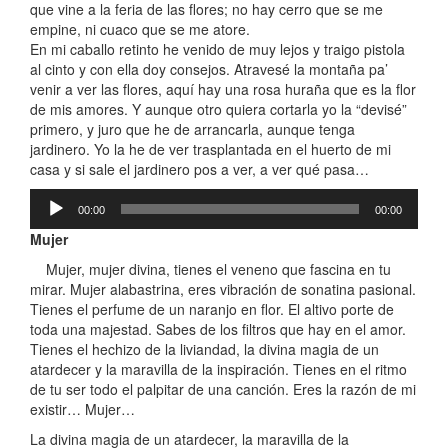
que vine a la feria de las flores; no hay cerro que se me
empine, ni cuaco que se me atore.
En mi caballo retinto he venido de muy lejos y traigo pistola
al cinto y con ella doy consejos. Atravesé la montaña pa’
venir a ver las flores, aquí hay una rosa huraña que es la flor
de mis amores. Y aunque otro quiera cortarla yo la “devisé”
primero, y juro que he de arrancarla, aunque tenga
jardinero. Yo la he de ver trasplantada en el huerto de mi
casa y si sale el jardinero pos a ver, a ver qué pasa…
Reproductor
00:00
00:00
de
audio
Mujer
Mujer, mujer divina, tienes el veneno que fascina en tu
mirar. Mujer alabastrina, eres vibración de sonatina pasional.
Tienes el perfume de un naranjo en flor. El altivo porte de
toda una majestad. Sabes de los filtros que hay en el amor.
Tienes el hechizo de la liviandad, la divina magia de un
atardecer y la maravilla de la inspiración. Tienes en el ritmo
de tu ser todo el palpitar de una canción. Eres la razón de mi
existir… Mujer…
La divina magia de un atardecer, la maravilla de la