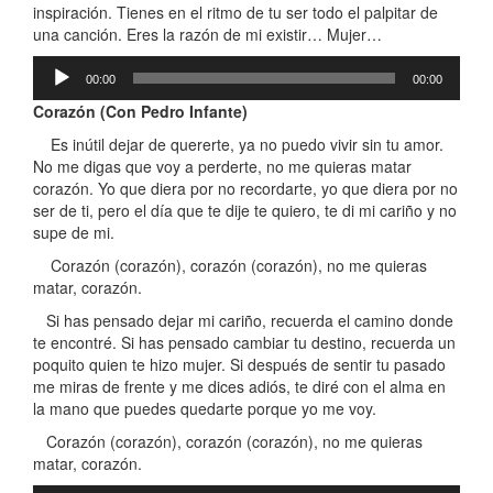
inspiración. Tienes en el ritmo de tu ser todo el palpitar de
una canción. Eres la razón de mi existir… Mujer…
Reproductor
00:00
00:00
de
audio
Corazón (Con Pedro Infante)
Es inútil dejar de quererte, ya no puedo vivir sin tu amor.
No me digas que voy a perderte, no me quieras matar
corazón. Yo que diera por no recordarte, yo que diera por no
ser de ti, pero el día que te dije te quiero, te di mi cariño y no
supe de mi.
Corazón (corazón), corazón (corazón), no me quieras
matar, corazón.
Si has pensado dejar mi cariño, recuerda el camino donde
te encontré. Si has pensado cambiar tu destino, recuerda un
poquito quien te hizo mujer. Si después de sentir tu pasado
me miras de frente y me dices adiós, te diré con el alma en
la mano que puedes quedarte porque yo me voy.
Corazón (corazón), corazón (corazón), no me quieras
matar, corazón.