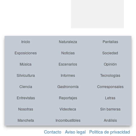
Inicio
Naturaleza
Pantallas
Exposiciones
Noticias
Sociedad
Música
Escenarios
Opinión
Silvicultura
Informes
Tecnologías
Ciencia
Gastronomía
Corresponsales
Entrevistas
Reportajes
Letras
Nosotras
Videoteca
Sin barreras
Mancheta
Incombustibles
Análisis
Contacto
Aviso legal
Politica de privacidad