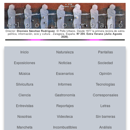
Director:
Dionisio Sánchez Rodríguez
. El Pollo Urbano. Desde 1977 la primera revista de sátira
política, información, ocio y cultura . Zaragoza. España.
Nº 254. Extra Verano (Julio Agosto
2026)
.
Inicio
Naturaleza
Pantallas
Exposiciones
Noticias
Sociedad
Música
Escenarios
Opinión
Silvicultura
Informes
Tecnologías
Ciencia
Gastronomía
Corresponsales
Entrevistas
Reportajes
Letras
Nosotras
Videoteca
Sin barreras
Mancheta
Incombustibles
Análisis