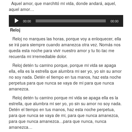
Aquel amor, que marchitó mi vida, donde andará, aquel,
aquel amor…
Reproductor
00:00
00:00
de
audio
Reloj
Reloj no marques las horas, porque voy a enloquecer, ella
se irá para siempre cuando amanezca otra vez. Nomás nos
queda esta noche para vivir nuestro amor y tu tic-tac me
recuerda mi irremediable dolor.
Reloj detén tu camino porque, porque mi vida se apaga
ella, ella es la estrella que alumbra mi ser yo, yo sin su amor
no soy nada. Detén el tiempo en tus manos, haz esta noche
perpetua para que nunca se vaya de mi para que nunca
amanezca.
Reloj detén tu camino porque mi vida se apaga ella es la
estrella, que alumbra mi ser yo, yo sin su amor no soy nada.
Detén el tiempo en tus manos, haz esta noche perpetua,
para que nunca se vaya de mi, para que nunca amanezca,
para que nunca amanezca…para que nunca, nunca
amanezca…