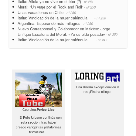
Italia: Alicia ya no vive en el éter (?)
- nº 251
Mural: “Un viaje por el Rock and Roll”
- nº 250
Unas vacaciones en Chile
- nº 250
Italia: Vindicación de la mujer caléndula
- nº 250
Argentina: Esperando más milagros
- nº 250
Nuevo Corresponsal y Colaborador en México: Jorge
Enrique Escalona del Moral: «Yo os pido posada»
- nº 250
Italia: Vindicación de la mujer caléndula
- nº 247
Una librería excepcional en la
red ¡Pincha el logo!
Coordina:
Perico Liso
El Pollo Urbano continúa con
esta sección, tras haber
creado variopintas plataformas
televisivas…