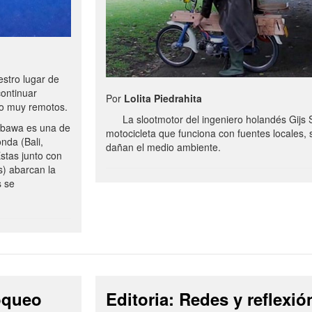
stro lugar de
continuar
Por
Lolita Piedrahita
no muy remotos.
La slootmotor del ingeniero holandés Gijs 
bawa es una de
motocicleta que funciona con fuentes locales, 
onda (Bali,
dañan el medio ambiente.
stas junto con
s) abarcan la
s se
loqueo
Editoria: Redes y reflexió