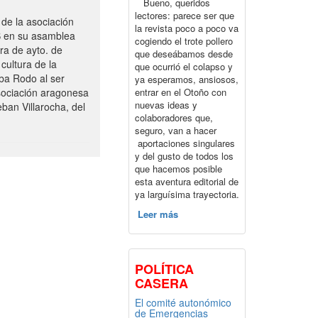
Bueno, queridos
lectores: parece ser que
de la asociación
la revista poco a poco va
S en su asamblea
cogiendo el trote pollero
ra de ayto. de
que deseábamos desde
cultura de la
que ocurrió el colapso y
ba Rodo al ser
ya esperamos, ansiosos,
entrar en el Otoño con
sociación aragonesa
nuevas ideas y
ban Villarocha, del
colaboradores que,
seguro, van a hacer
aportaciones singulares
y del gusto de todos los
que hacemos posible
esta aventura editorial de
ya larguísima trayectoria.
Leer más
POLÍTICA
CASERA
El comité autonómico
de Emergencias