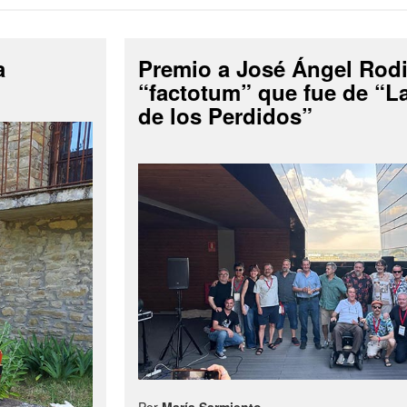
a
Premio a José Ángel Rodi
“factotum” que fue de “
de los Perdidos”
Por
María Sarmiento