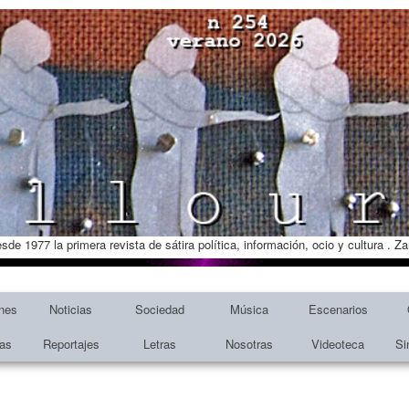
esde 1977 la primera revista de sátira política, información, ocio y cultura . 
nes
Noticias
Sociedad
Música
Escenarios
tas
Reportajes
Letras
Nosotras
Videoteca
Si