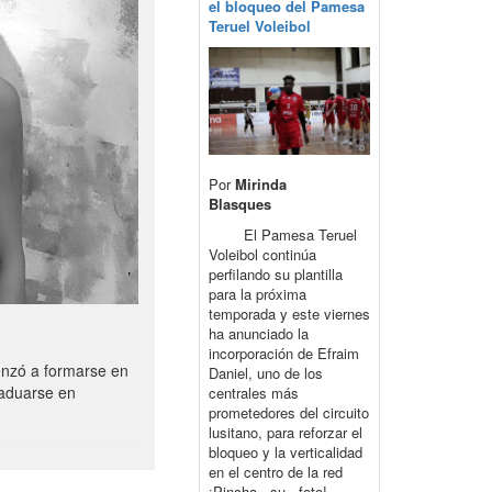
el bloqueo del Pamesa
Teruel Voleibol
Por
Mirinda
Blasques
El Pamesa Teruel
Voleibol continúa
perfilando su plantilla
para la próxima
temporada y este viernes
ha anunciado la
incorporación de Efraim
enzó a formarse en
Daniel, uno de los
raduarse en
centrales más
prometedores del circuito
lusitano, para reforzar el
bloqueo y la verticalidad
en el centro de la red
¡Pincha su foto!