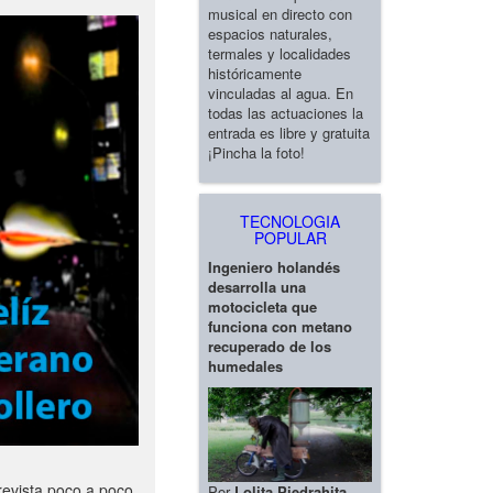
musical en directo con
espacios naturales,
termales y localidades
históricamente
vinculadas al agua. En
todas las actuaciones la
entrada es libre y gratuita
¡Pincha la foto!
TECNOLOGIA
POPULAR
Ingeniero holandés
desarrolla una
motocicleta que
funciona con metano
recuperado de los
humedales
revista poco a poco
Por
Lolita Piedrahita