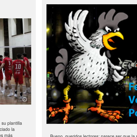
u plantilla
ciado la
les más
Bueno, queridos lectores: parece ser que la 