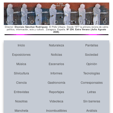
Director:
Dionisio Sánchez Rodríguez
. El Pollo Urbano. Desde 1977 la primera revista de sátira
política, información, ocio y cultura . Zaragoza. España.
Nº 254. Extra Verano (Julio Agosto
2026)
.
Inicio
Naturaleza
Pantallas
Exposiciones
Noticias
Sociedad
Música
Escenarios
Opinión
Silvicultura
Informes
Tecnologías
Ciencia
Gastronomía
Corresponsales
Entrevistas
Reportajes
Letras
Nosotras
Videoteca
Sin barreras
Mancheta
Incombustibles
Análisis