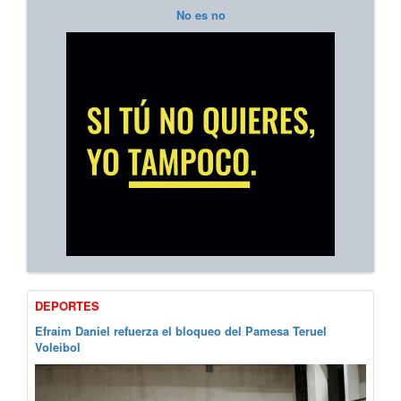
No es no
DEPORTES
Efraim Daniel refuerza el bloqueo del Pamesa Teruel
Voleibol