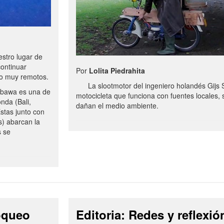
stro lugar de
continuar
Por
Lolita Piedrahita
no muy remotos.
La slootmotor del ingeniero holandés Gijs 
bawa es una de
motocicleta que funciona con fuentes locales, 
onda (Bali,
dañan el medio ambiente.
stas junto con
s) abarcan la
s se
loqueo
Editoria: Redes y reflexió