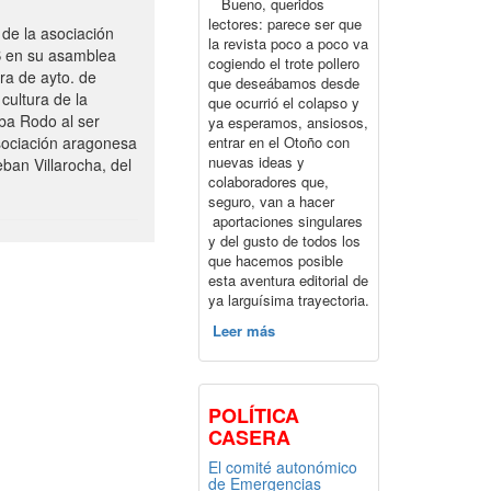
Bueno, queridos
lectores: parece ser que
de la asociación
la revista poco a poco va
S en su asamblea
cogiendo el trote pollero
ra de ayto. de
que deseábamos desde
cultura de la
que ocurrió el colapso y
ba Rodo al ser
ya esperamos, ansiosos,
entrar en el Otoño con
sociación aragonesa
nuevas ideas y
ban Villarocha, del
colaboradores que,
seguro, van a hacer
aportaciones singulares
y del gusto de todos los
que hacemos posible
esta aventura editorial de
ya larguísima trayectoria.
Leer más
POLÍTICA
CASERA
El comité autonómico
de Emergencias