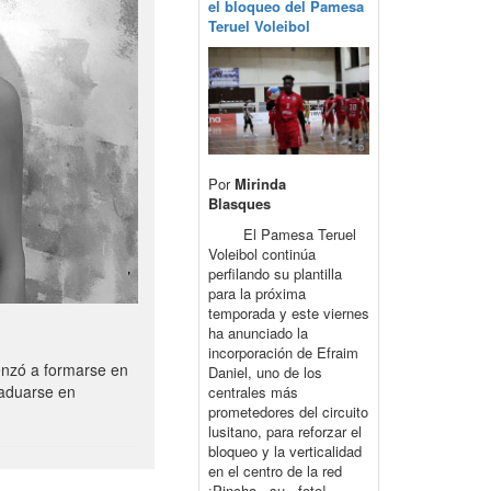
el bloqueo del Pamesa
Teruel Voleibol
Por
Mirinda
Blasques
El Pamesa Teruel
Voleibol continúa
perfilando su plantilla
para la próxima
temporada y este viernes
ha anunciado la
incorporación de Efraim
enzó a formarse en
Daniel, uno de los
raduarse en
centrales más
prometedores del circuito
lusitano, para reforzar el
bloqueo y la verticalidad
en el centro de la red
¡Pincha su foto!