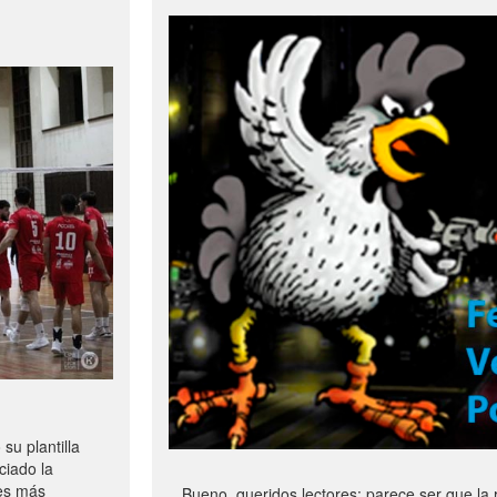
u plantilla
ciado la
les más
Bueno, queridos lectores: parece ser que la 