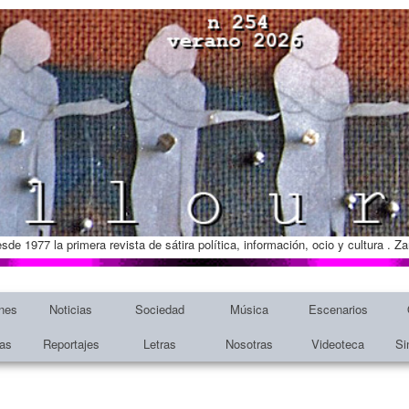
esde 1977 la primera revista de sátira política, información, ocio y cultura . 
nes
Noticias
Sociedad
Música
Escenarios
tas
Reportajes
Letras
Nosotras
Videoteca
Si