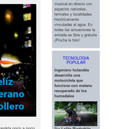
musical en directo con
espacios naturales,
termales y localidades
históricamente
vinculadas al agua. En
todas las actuaciones la
entrada es libre y gratuita
¡Pincha la foto!
TECNOLOGIA
POPULAR
Ingeniero holandés
desarrolla una
motocicleta que
funciona con metano
recuperado de los
humedales
revista poco a poco
Por
Lolita Piedrahita