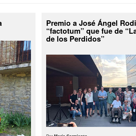
a
Premio a José Ángel Rodi
“factotum” que fue de “
de los Perdidos”
Por
María Sarmiento