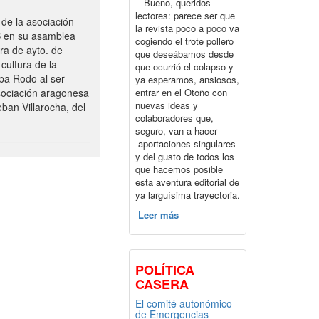
Bueno, queridos
lectores: parece ser que
de la asociación
la revista poco a poco va
S en su asamblea
cogiendo el trote pollero
ra de ayto. de
que deseábamos desde
cultura de la
que ocurrió el colapso y
ba Rodo al ser
ya esperamos, ansiosos,
entrar en el Otoño con
sociación aragonesa
nuevas ideas y
ban Villarocha, del
colaboradores que,
seguro, van a hacer
aportaciones singulares
y del gusto de todos los
que hacemos posible
esta aventura editorial de
ya larguísima trayectoria.
Leer más
POLÍTICA
CASERA
El comité autonómico
de Emergencias