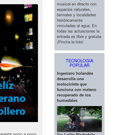
musical en directo con
espacios naturales,
termales y localidades
históricamente
vinculadas al agua. En
todas las actuaciones la
entrada es libre y gratuita
¡Pincha la foto!
TECNOLOGIA
POPULAR
Ingeniero holandés
desarrolla una
motocicleta que
funciona con metano
recuperado de los
humedales
revista poco a poco
Por
Lolita Piedrahita