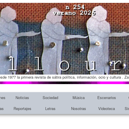
esde 1977 la primera revista de sátira política, información, ocio y cultura . 
nes
Noticias
Sociedad
Música
Escenarios
tas
Reportajes
Letras
Nosotras
Videoteca
Si