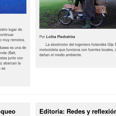
stro lugar de
continuar
Por
Lolita Piedrahita
no muy remotos.
La slootmotor del ingeniero holandés Gijs 
bawa es una de
motocicleta que funciona con fuentes locales, 
onda (Bali,
dañan el medio ambiente.
stas junto con
s) abarcan la
s se
loqueo
Editoria: Redes y reflexió