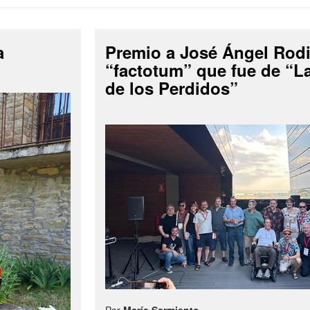
a
Premio a José Ángel Rodi
“factotum” que fue de “
de los Perdidos”
Por
María Sarmiento