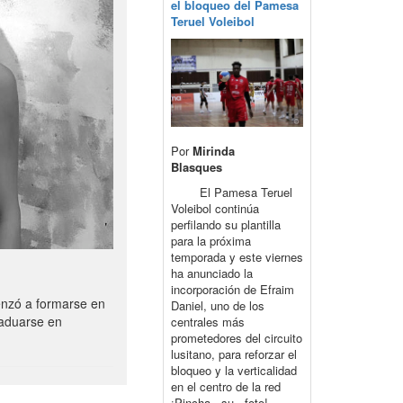
el bloqueo del Pamesa
Teruel Voleibol
Por
Mirinda
Blasques
El Pamesa Teruel
Voleibol continúa
perfilando su plantilla
para la próxima
temporada y este viernes
ha anunciado la
incorporación de Efraim
enzó a formarse en
Daniel, uno de los
raduarse en
centrales más
prometedores del circuito
lusitano, para reforzar el
bloqueo y la verticalidad
en el centro de la red
¡Pincha su foto!