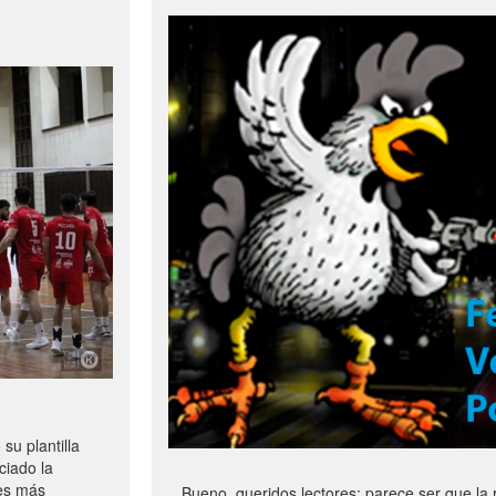
u plantilla
ciado la
les más
Bueno, queridos lectores: parece ser que la 