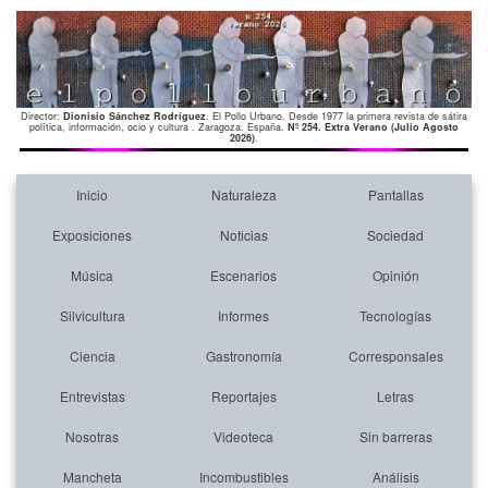
Director:
Dionisio Sánchez Rodríguez
. El Pollo Urbano. Desde 1977 la primera revista de sátira
política, información, ocio y cultura . Zaragoza. España.
Nº 254. Extra Verano (Julio Agosto
2026)
.
Inicio
Naturaleza
Pantallas
Exposiciones
Noticias
Sociedad
Música
Escenarios
Opinión
Silvicultura
Informes
Tecnologías
Ciencia
Gastronomía
Corresponsales
Entrevistas
Reportajes
Letras
Nosotras
Videoteca
Sin barreras
Mancheta
Incombustibles
Análisis