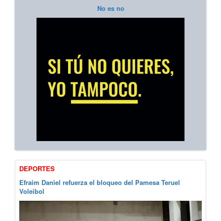
No es no
DEPORTES
Efraim Daniel refuerza el bloqueo del Pamesa Teruel
Voleibol