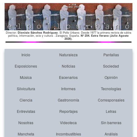
Director:
Dionisio Sánchez Rodríguez
. El Pollo Urbano. Desde 1977 la primera revista de sátira
política, información, ocio y cultura . Zaragoza. España.
Nº 254. Extra Verano (Julio Agosto
2026)
.
Inicio
Naturaleza
Pantallas
Exposiciones
Noticias
Sociedad
Música
Escenarios
Opinión
Silvicultura
Informes
Tecnologías
Ciencia
Gastronomía
Corresponsales
Entrevistas
Reportajes
Letras
Nosotras
Videoteca
Sin barreras
Mancheta
Incombustibles
Análisis