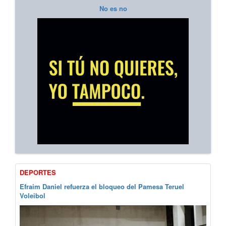
No es no
DEPORTES
Efraim Daniel refuerza el bloqueo del Pamesa Teruel
Voleibol