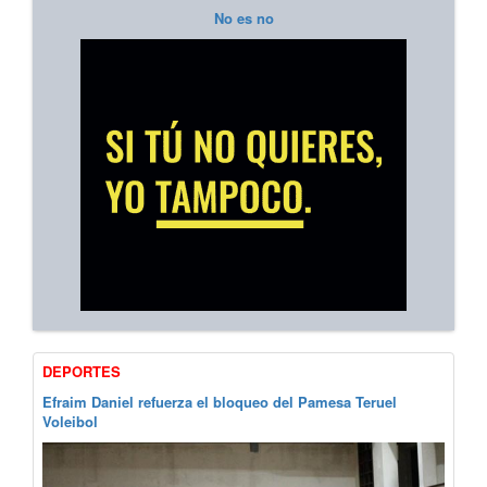
No es no
DEPORTES
Efraim Daniel refuerza el bloqueo del Pamesa Teruel
Voleibol