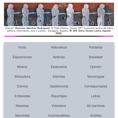
Director:
Dionisio Sánchez Rodríguez
. El Pollo Urbano. Desde 1977 la primera revista de sátira
política, información, ocio y cultura . Zaragoza. España.
Nº 254. Extra Verano (Julio Agosto
2026)
.
Inicio
Naturaleza
Pantallas
Exposiciones
Noticias
Sociedad
Música
Escenarios
Opinión
Silvicultura
Informes
Tecnologías
Ciencia
Gastronomía
Corresponsales
Entrevistas
Reportajes
Letras
Nosotras
Videoteca
Sin barreras
Mancheta
Incombustibles
Análisis