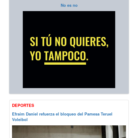
No es no
DEPORTES
Efraim Daniel refuerza el bloqueo del Pamesa Teruel
Voleibol