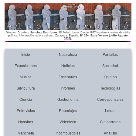
Director:
Dionisio Sánchez Rodríguez
. El Pollo Urbano. Desde 1977 la primera revista de sátira
política, información, ocio y cultura . Zaragoza. España.
Nº 254. Extra Verano (Julio Agosto
2026)
.
Inicio
Naturaleza
Pantallas
Exposiciones
Noticias
Sociedad
Música
Escenarios
Opinión
Silvicultura
Informes
Tecnologías
Ciencia
Gastronomía
Corresponsales
Entrevistas
Reportajes
Letras
Nosotras
Videoteca
Sin barreras
Mancheta
Incombustibles
Análisis