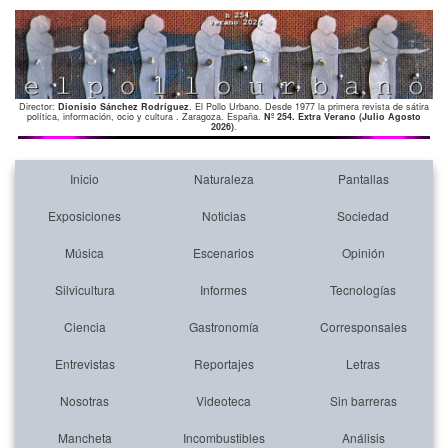
Director:
Dionisio Sánchez Rodríguez
. El Pollo Urbano. Desde 1977 la primera revista de sátira
política, información, ocio y cultura . Zaragoza. España.
Nº 254. Extra Verano (Julio Agosto
2026)
.
Inicio
Naturaleza
Pantallas
Exposiciones
Noticias
Sociedad
Música
Escenarios
Opinión
Silvicultura
Informes
Tecnologías
Ciencia
Gastronomía
Corresponsales
Entrevistas
Reportajes
Letras
Nosotras
Videoteca
Sin barreras
Mancheta
Incombustibles
Análisis