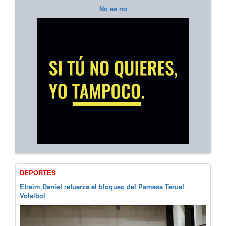
No es no
DEPORTES
Efraim Daniel refuerza el bloqueo del Pamesa Teruel
Voleibol