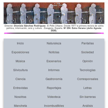
Director:
Dionisio Sánchez Rodríguez
. El Pollo Urbano. Desde 1977 la primera revista de sátira
política, información, ocio y cultura . Zaragoza. España.
Nº 254. Extra Verano (Julio Agosto
2026)
.
Inicio
Naturaleza
Pantallas
Exposiciones
Noticias
Sociedad
Música
Escenarios
Opinión
Silvicultura
Informes
Tecnologías
Ciencia
Gastronomía
Corresponsales
Entrevistas
Reportajes
Letras
Nosotras
Videoteca
Sin barreras
Mancheta
Incombustibles
Análisis