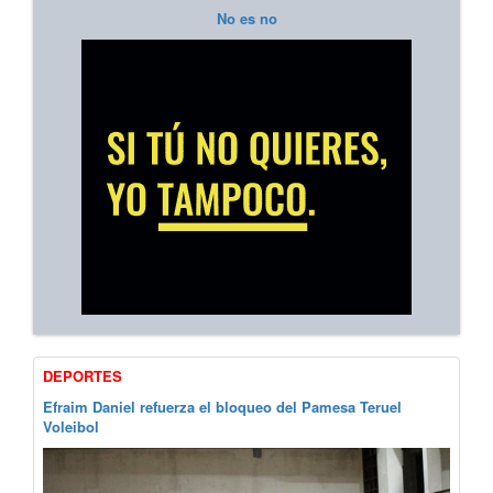
No es no
DEPORTES
Efraim Daniel refuerza el bloqueo del Pamesa Teruel
Voleibol