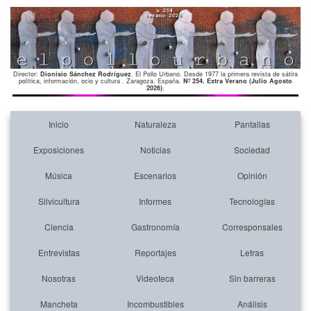
Director:
Dionisio Sánchez Rodríguez
. El Pollo Urbano. Desde 1977 la primera revista de sátira
política, información, ocio y cultura . Zaragoza. España.
Nº 254. Extra Verano (Julio Agosto
2026)
.
Inicio
Naturaleza
Pantallas
Exposiciones
Noticias
Sociedad
Música
Escenarios
Opinión
Silvicultura
Informes
Tecnologías
Ciencia
Gastronomía
Corresponsales
Entrevistas
Reportajes
Letras
Nosotras
Videoteca
Sin barreras
Mancheta
Incombustibles
Análisis