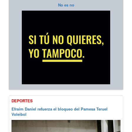
No es no
DEPORTES
Efraim Daniel refuerza el bloqueo del Pamesa Teruel
Voleibol