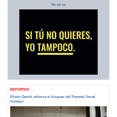
No es no
DEPORTES
Efraim Daniel refuerza el bloqueo del Pamesa Teruel
Voleibol