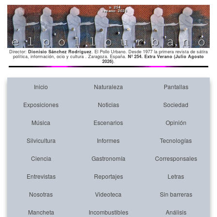
Director:
Dionisio Sánchez Rodríguez
. El Pollo Urbano. Desde 1977 la primera revista de sátira
política, información, ocio y cultura . Zaragoza. España.
Nº 254. Extra Verano (Julio Agosto
2026)
.
Inicio
Naturaleza
Pantallas
Exposiciones
Noticias
Sociedad
Música
Escenarios
Opinión
Silvicultura
Informes
Tecnologías
Ciencia
Gastronomía
Corresponsales
Entrevistas
Reportajes
Letras
Nosotras
Videoteca
Sin barreras
Mancheta
Incombustibles
Análisis