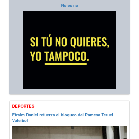
No es no
DEPORTES
Efraim Daniel refuerza el bloqueo del Pamesa Teruel
Voleibol