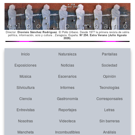
Director:
Dionisio Sánchez Rodríguez
. El Pollo Urbano. Desde 1977 la primera revista de sátira
política, información, ocio y cultura . Zaragoza. España.
Nº 254. Extra Verano (Julio Agosto
2026)
.
Inicio
Naturaleza
Pantallas
Exposiciones
Noticias
Sociedad
Música
Escenarios
Opinión
Silvicultura
Informes
Tecnologías
Ciencia
Gastronomía
Corresponsales
Entrevistas
Reportajes
Letras
Nosotras
Videoteca
Sin barreras
Mancheta
Incombustibles
Análisis