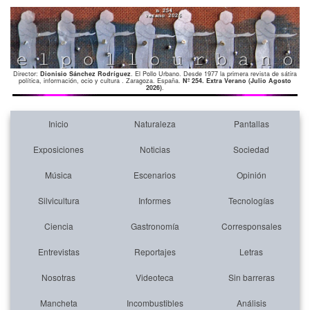
Director:
Dionisio Sánchez Rodríguez
. El Pollo Urbano. Desde 1977 la primera revista de sátira
política, información, ocio y cultura . Zaragoza. España.
Nº 254. Extra Verano (Julio Agosto
2026)
.
Inicio
Naturaleza
Pantallas
Exposiciones
Noticias
Sociedad
Música
Escenarios
Opinión
Silvicultura
Informes
Tecnologías
Ciencia
Gastronomía
Corresponsales
Entrevistas
Reportajes
Letras
Nosotras
Videoteca
Sin barreras
Mancheta
Incombustibles
Análisis