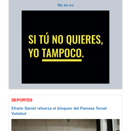
No es no
DEPORTES
Efraim Daniel refuerza el bloqueo del Pamesa Teruel
Voleibol