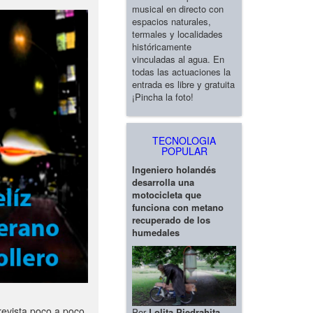
musical en directo con
espacios naturales,
termales y localidades
históricamente
vinculadas al agua. En
todas las actuaciones la
entrada es libre y gratuita
¡Pincha la foto!
TECNOLOGIA
POPULAR
Ingeniero holandés
desarrolla una
motocicleta que
funciona con metano
recuperado de los
humedales
revista poco a poco
Por
Lolita Piedrahita