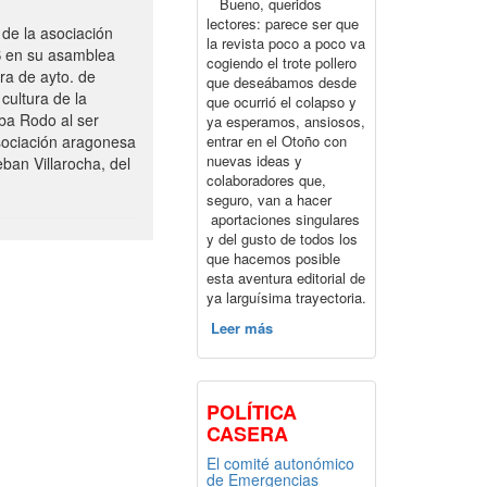
Bueno, queridos
lectores: parece ser que
de la asociación
la revista poco a poco va
S en su asamblea
cogiendo el trote pollero
ra de ayto. de
que deseábamos desde
cultura de la
que ocurrió el colapso y
ba Rodo al ser
ya esperamos, ansiosos,
entrar en el Otoño con
sociación aragonesa
nuevas ideas y
ban Villarocha, del
colaboradores que,
seguro, van a hacer
aportaciones singulares
y del gusto de todos los
que hacemos posible
esta aventura editorial de
ya larguísima trayectoria.
Leer más
POLÍTICA
CASERA
El comité autonómico
de Emergencias