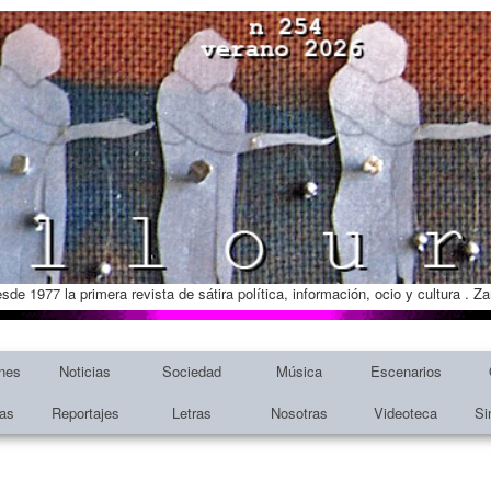
esde 1977 la primera revista de sátira política, información, ocio y cultura . 
nes
Noticias
Sociedad
Música
Escenarios
tas
Reportajes
Letras
Nosotras
Videoteca
Si