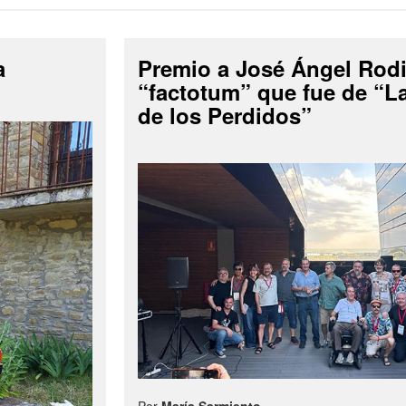
a
Premio a José Ángel Rodi
“factotum” que fue de “
de los Perdidos”
Por
María Sarmiento