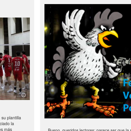
u plantilla
ciado la
les más
Bueno, queridos lectores: parece ser que la 