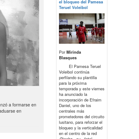
el bloqueo del Pamesa
Teruel Voleibol
Por
Mirinda
Blasques
El Pamesa Teruel
Voleibol continúa
perfilando su plantilla
para la próxima
temporada y este viernes
ha anunciado la
incorporación de Efraim
enzó a formarse en
Daniel, uno de los
raduarse en
centrales más
prometedores del circuito
lusitano, para reforzar el
bloqueo y la verticalidad
en el centro de la red
¡Pincha su foto!