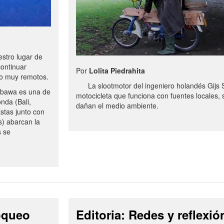
stro lugar de
continuar
Por
Lolita Piedrahita
no muy remotos.
La slootmotor del ingeniero holandés Gijs 
bawa es una de
motocicleta que funciona con fuentes locales, 
onda (Bali,
dañan el medio ambiente.
stas junto con
s) abarcan la
s se
loqueo
Editoria: Redes y reflexió