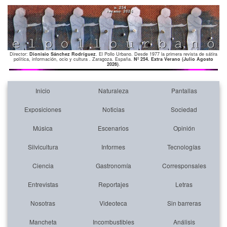
Director:
Dionisio Sánchez Rodríguez
. El Pollo Urbano. Desde 1977 la primera revista de sátira
política, información, ocio y cultura . Zaragoza. España.
Nº 254. Extra Verano (Julio Agosto
2026)
.
Inicio
Naturaleza
Pantallas
Exposiciones
Noticias
Sociedad
Música
Escenarios
Opinión
Silvicultura
Informes
Tecnologías
Ciencia
Gastronomía
Corresponsales
Entrevistas
Reportajes
Letras
Nosotras
Videoteca
Sin barreras
Mancheta
Incombustibles
Análisis