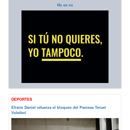
No es no
DEPORTES
Efraim Daniel refuerza el bloqueo del Pamesa Teruel
Voleibol