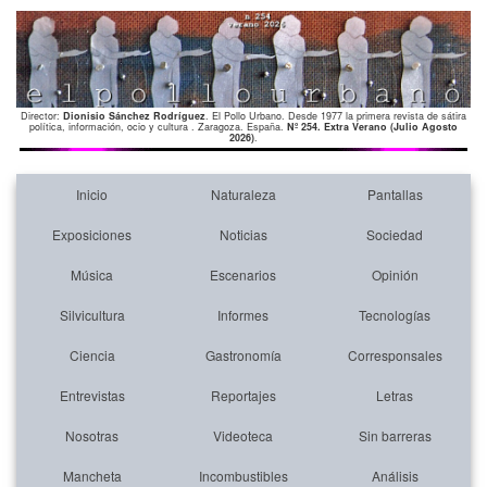
Director:
Dionisio Sánchez Rodríguez
. El Pollo Urbano. Desde 1977 la primera revista de sátira
política, información, ocio y cultura . Zaragoza. España.
Nº 254. Extra Verano (Julio Agosto
2026)
.
Inicio
Naturaleza
Pantallas
Exposiciones
Noticias
Sociedad
Música
Escenarios
Opinión
Silvicultura
Informes
Tecnologías
Ciencia
Gastronomía
Corresponsales
Entrevistas
Reportajes
Letras
Nosotras
Videoteca
Sin barreras
Mancheta
Incombustibles
Análisis