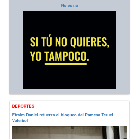
No es no
DEPORTES
Efraim Daniel refuerza el bloqueo del Pamesa Teruel
Voleibol