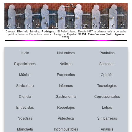
Director:
Dionisio Sánchez Rodríguez
. El Pollo Urbano. Desde 1977 la primera revista de sátira
política, información, ocio y cultura . Zaragoza. España.
Nº 254. Extra Verano (Julio Agosto
2026)
.
Inicio
Naturaleza
Pantallas
Exposiciones
Noticias
Sociedad
Música
Escenarios
Opinión
Silvicultura
Informes
Tecnologías
Ciencia
Gastronomía
Corresponsales
Entrevistas
Reportajes
Letras
Nosotras
Videoteca
Sin barreras
Mancheta
Incombustibles
Análisis