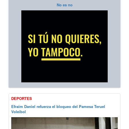
No es no
DEPORTES
Efraim Daniel refuerza el bloqueo del Pamesa Teruel
Voleibol