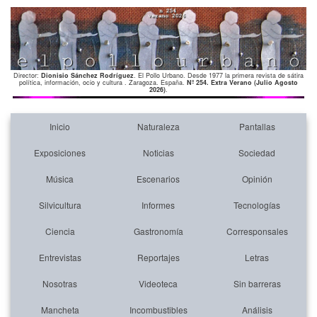
Director:
Dionisio Sánchez Rodríguez
. El Pollo Urbano. Desde 1977 la primera revista de sátira
política, información, ocio y cultura . Zaragoza. España.
Nº 254. Extra Verano (Julio Agosto
2026)
.
Inicio
Naturaleza
Pantallas
Exposiciones
Noticias
Sociedad
Música
Escenarios
Opinión
Silvicultura
Informes
Tecnologías
Ciencia
Gastronomía
Corresponsales
Entrevistas
Reportajes
Letras
Nosotras
Videoteca
Sin barreras
Mancheta
Incombustibles
Análisis