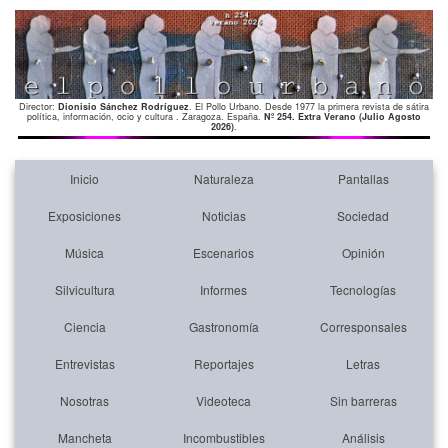
Director:
Dionisio Sánchez Rodríguez
. El Pollo Urbano. Desde 1977 la primera revista de sátira
política, información, ocio y cultura . Zaragoza. España.
Nº 254. Extra Verano (Julio Agosto
2026)
.
Inicio
Naturaleza
Pantallas
Exposiciones
Noticias
Sociedad
Música
Escenarios
Opinión
Silvicultura
Informes
Tecnologías
Ciencia
Gastronomía
Corresponsales
Entrevistas
Reportajes
Letras
Nosotras
Videoteca
Sin barreras
Mancheta
Incombustibles
Análisis