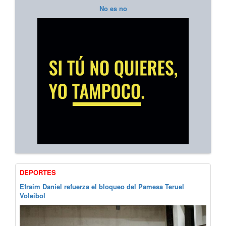
No es no
DEPORTES
Efraim Daniel refuerza el bloqueo del Pamesa Teruel
Voleibol