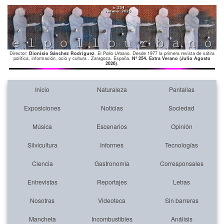
Director:
Dionisio Sánchez Rodríguez
. El Pollo Urbano. Desde 1977 la primera revista de sátira
política, información, ocio y cultura . Zaragoza. España.
Nº 254. Extra Verano (Julio Agosto
2026)
.
Inicio
Naturaleza
Pantallas
Exposiciones
Noticias
Sociedad
Música
Escenarios
Opinión
Silvicultura
Informes
Tecnologías
Ciencia
Gastronomía
Corresponsales
Entrevistas
Reportajes
Letras
Nosotras
Videoteca
Sin barreras
Mancheta
Incombustibles
Análisis