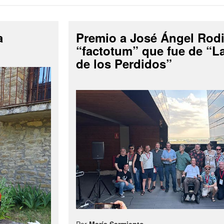
a
Premio a José Ángel Rodi
“factotum” que fue de “
de los Perdidos”
Por
María Sarmiento