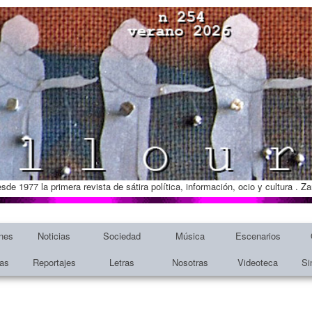
esde 1977 la primera revista de sátira política, información, ocio y cultura . 
nes
Noticias
Sociedad
Música
Escenarios
tas
Reportajes
Letras
Nosotras
Videoteca
Si