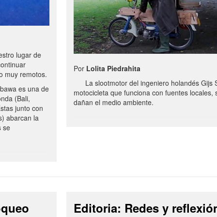
stro lugar de
continuar
Por
Lolita Piedrahita
no muy remotos.
La slootmotor del ingeniero holandés Gijs 
bawa es una de
motocicleta que funciona con fuentes locales, 
onda (Bali,
dañan el medio ambiente.
stas junto con
s) abarcan la
s se
loqueo
Editoria: Redes y reflexió