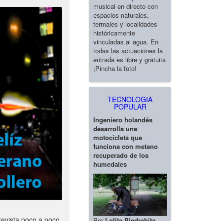
musical en directo con
espacios naturales,
termales y localidades
históricamente
vinculadas al agua. En
todas las actuaciones la
entrada es libre y gratuita
¡Pincha la foto!
TECNOLOGIA
POPULAR
Ingeniero holandés
desarrolla una
motocicleta que
funciona con metano
recuperado de los
humedales
revista poco a poco
Por
Lolita Piedrahita