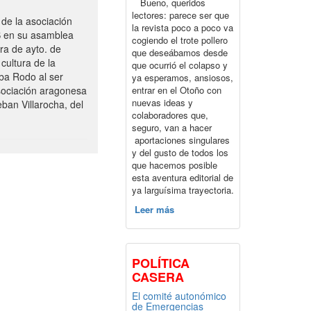
Bueno, queridos
lectores: parece ser que
de la asociación
la revista poco a poco va
S en su asamblea
cogiendo el trote pollero
ra de ayto. de
que deseábamos desde
cultura de la
que ocurrió el colapso y
ba Rodo al ser
ya esperamos, ansiosos,
entrar en el Otoño con
sociación aragonesa
nuevas ideas y
ban Villarocha, del
colaboradores que,
seguro, van a hacer
aportaciones singulares
y del gusto de todos los
que hacemos posible
esta aventura editorial de
ya larguísima trayectoria.
Leer más
POLÍTICA
CASERA
El comité autonómico
de Emergencias