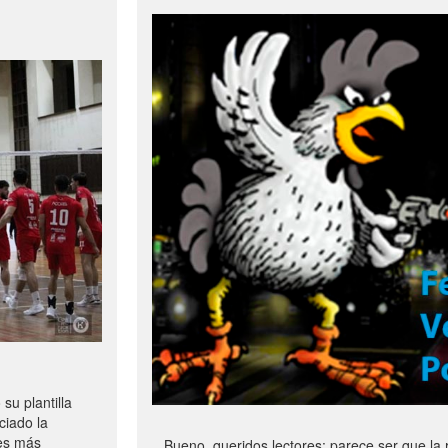
u plantilla
ciado la
les más
Bueno, queridos lectores: parece ser que la 