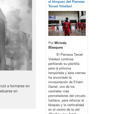
el bloqueo del Pamesa
Teruel Voleibol
Por
Mirinda
Blasques
El Pamesa Teruel
Voleibol continúa
perfilando su plantilla
para la próxima
temporada y este viernes
ha anunciado la
incorporación de Efraim
enzó a formarse en
Daniel, uno de los
raduarse en
centrales más
prometedores del circuito
lusitano, para reforzar el
bloqueo y la verticalidad
en el centro de la red
¡Pincha su foto!