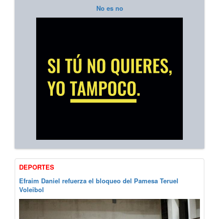
No es no
DEPORTES
Efraim Daniel refuerza el bloqueo del Pamesa Teruel
Voleibol