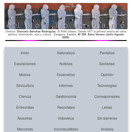
Director:
Dionisio Sánchez Rodríguez
. El Pollo Urbano. Desde 1977 la primera revista de sátira
política, información, ocio y cultura . Zaragoza. España.
Nº 254. Extra Verano (Julio Agosto
2026)
.
Inicio
Naturaleza
Pantallas
Exposiciones
Noticias
Sociedad
Música
Escenarios
Opinión
Silvicultura
Informes
Tecnologías
Ciencia
Gastronomía
Corresponsales
Entrevistas
Reportajes
Letras
Nosotras
Videoteca
Sin barreras
Mancheta
Incombustibles
Análisis