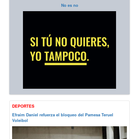
No es no
DEPORTES
Efraim Daniel refuerza el bloqueo del Pamesa Teruel
Voleibol