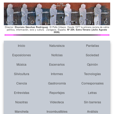
Director:
Dionisio Sánchez Rodríguez
. El Pollo Urbano. Desde 1977 la primera revista de sátira
política, información, ocio y cultura . Zaragoza. España.
Nº 254. Extra Verano (Julio Agosto
2026)
.
Inicio
Naturaleza
Pantallas
Exposiciones
Noticias
Sociedad
Música
Escenarios
Opinión
Silvicultura
Informes
Tecnologías
Ciencia
Gastronomía
Corresponsales
Entrevistas
Reportajes
Letras
Nosotras
Videoteca
Sin barreras
Mancheta
Incombustibles
Análisis