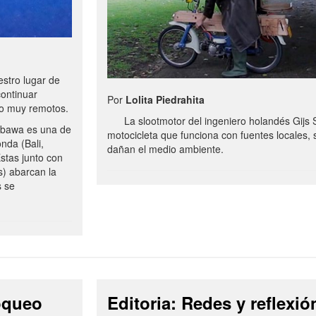
stro lugar de
continuar
Por
Lolita Piedrahita
no muy remotos.
La slootmotor del ingeniero holandés Gijs 
bawa es una de
motocicleta que funciona con fuentes locales, 
onda (Bali,
dañan el medio ambiente.
stas junto con
s) abarcan la
s se
loqueo
Editoria: Redes y reflexió