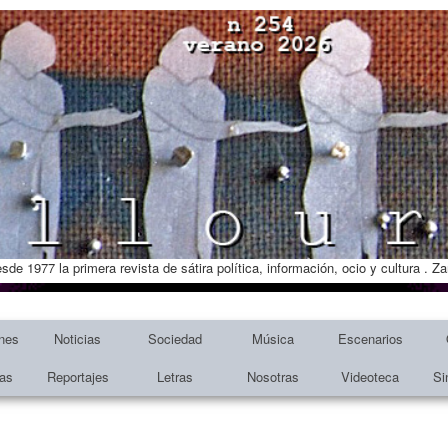
esde 1977 la primera revista de sátira política, información, ocio y cultura . 
nes
Noticias
Sociedad
Música
Escenarios
tas
Reportajes
Letras
Nosotras
Videoteca
Si