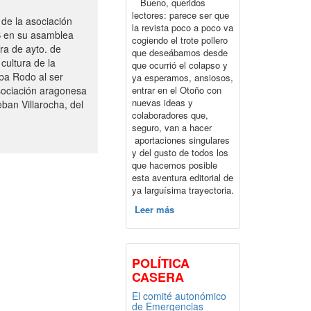
Bueno, queridos
lectores: parece ser que
de la asociación
la revista poco a poco va
S en su asamblea
cogiendo el trote pollero
ra de ayto. de
que deseábamos desde
cultura de la
que ocurrió el colapso y
ba Rodo al ser
ya esperamos, ansiosos,
entrar en el Otoño con
sociación aragonesa
nuevas ideas y
ban Villarocha, del
colaboradores que,
seguro, van a hacer
aportaciones singulares
y del gusto de todos los
que hacemos posible
esta aventura editorial de
ya larguísima trayectoria.
Leer más
POLÍTICA
CASERA
El comité autonómico
de Emergencias