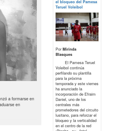
el bloqueo del Pamesa
Teruel Voleibol
Por
Mirinda
Blasques
El Pamesa Teruel
Voleibol continúa
perfilando su plantilla
para la próxima
temporada y este viernes
ha anunciado la
incorporación de Efraim
enzó a formarse en
Daniel, uno de los
raduarse en
centrales más
prometedores del circuito
lusitano, para reforzar el
bloqueo y la verticalidad
en el centro de la red
¡Pincha su foto!