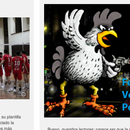
u plantilla
ciado la
les más
Bueno, queridos lectores: parece ser que la 