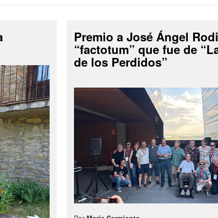
a
Premio a José Ángel Rodi
“factotum” que fue de “
de los Perdidos”
Por
María Sarmiento