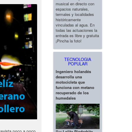
musical en directo con
espacios naturales,
termales y localidades
históricamente
vinculadas al agua. En
todas las actuaciones la
entrada es libre y gratuita
¡Pincha la foto!
TECNOLOGIA
POPULAR
Ingeniero holandés
desarrolla una
motocicleta que
funciona con metano
recuperado de los
humedales
revista poco a poco
Por
Lolita Piedrahita