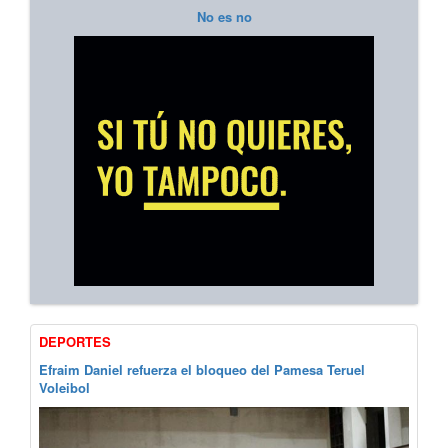
No es no
DEPORTES
Efraim Daniel refuerza el bloqueo del Pamesa Teruel
Voleibol