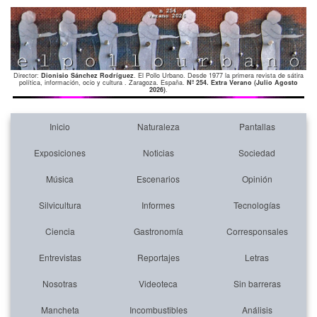
Director:
Dionisio Sánchez Rodríguez
. El Pollo Urbano. Desde 1977 la primera revista de sátira
política, información, ocio y cultura . Zaragoza. España.
Nº 254. Extra Verano (Julio Agosto
2026)
.
Inicio
Naturaleza
Pantallas
Exposiciones
Noticias
Sociedad
Música
Escenarios
Opinión
Silvicultura
Informes
Tecnologías
Ciencia
Gastronomía
Corresponsales
Entrevistas
Reportajes
Letras
Nosotras
Videoteca
Sin barreras
Mancheta
Incombustibles
Análisis