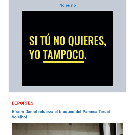
No es no
DEPORTES
Efraim Daniel refuerza el bloqueo del Pamesa Teruel
Voleibol