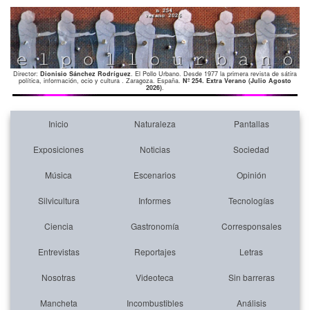
Director:
Dionisio Sánchez Rodríguez
. El Pollo Urbano. Desde 1977 la primera revista de sátira
política, información, ocio y cultura . Zaragoza. España.
Nº 254. Extra Verano (Julio Agosto
2026)
.
Inicio
Naturaleza
Pantallas
Exposiciones
Noticias
Sociedad
Música
Escenarios
Opinión
Silvicultura
Informes
Tecnologías
Ciencia
Gastronomía
Corresponsales
Entrevistas
Reportajes
Letras
Nosotras
Videoteca
Sin barreras
Mancheta
Incombustibles
Análisis