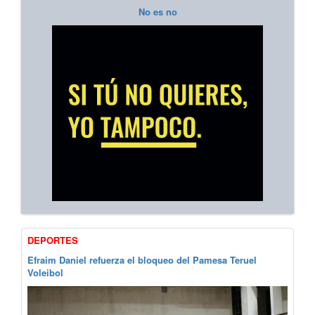
No es no
DEPORTES
Efraim Daniel refuerza el bloqueo del Pamesa Teruel
Voleibol