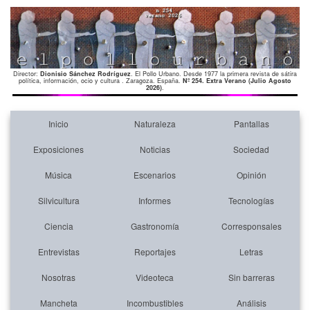
Director:
Dionisio Sánchez Rodríguez
. El Pollo Urbano. Desde 1977 la primera revista de sátira
política, información, ocio y cultura . Zaragoza. España.
Nº 254. Extra Verano (Julio Agosto
2026)
.
Inicio
Naturaleza
Pantallas
Exposiciones
Noticias
Sociedad
Música
Escenarios
Opinión
Silvicultura
Informes
Tecnologías
Ciencia
Gastronomía
Corresponsales
Entrevistas
Reportajes
Letras
Nosotras
Videoteca
Sin barreras
Mancheta
Incombustibles
Análisis