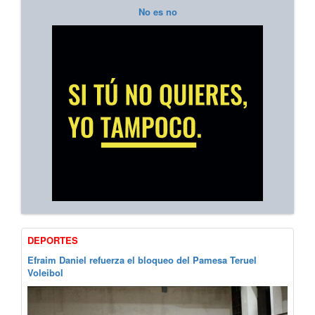
No es no
DEPORTES
Efraim Daniel refuerza el bloqueo del Pamesa Teruel
Voleibol