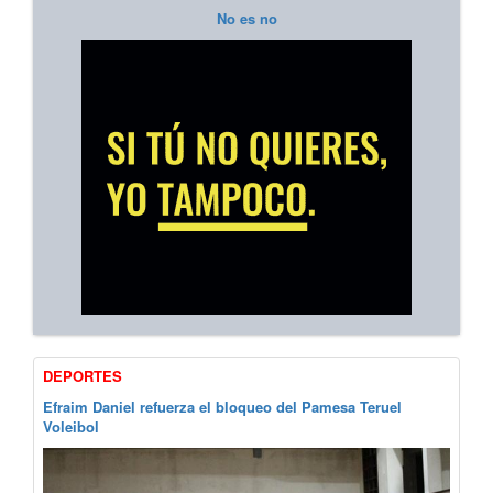
No es no
DEPORTES
Efraim Daniel refuerza el bloqueo del Pamesa Teruel
Voleibol