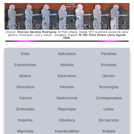
Director:
Dionisio Sánchez Rodríguez
. El Pollo Urbano. Desde 1977 la primera revista de sátira
política, información, ocio y cultura . Zaragoza. España.
Nº 254. Extra Verano (Julio Agosto
2026)
.
Inicio
Naturaleza
Pantallas
Exposiciones
Noticias
Sociedad
Música
Escenarios
Opinión
Silvicultura
Informes
Tecnologías
Ciencia
Gastronomía
Corresponsales
Entrevistas
Reportajes
Letras
Nosotras
Videoteca
Sin barreras
Mancheta
Incombustibles
Análisis