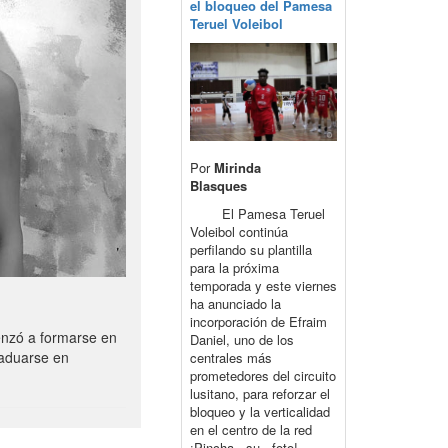
el bloqueo del Pamesa
Teruel Voleibol
Por
Mirinda
Blasques
El Pamesa Teruel
Voleibol continúa
perfilando su plantilla
para la próxima
temporada y este viernes
ha anunciado la
incorporación de Efraim
enzó a formarse en
Daniel, uno de los
raduarse en
centrales más
prometedores del circuito
lusitano, para reforzar el
bloqueo y la verticalidad
en el centro de la red
¡Pincha su foto!