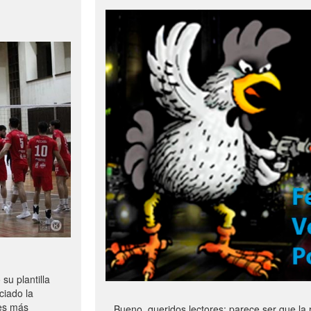
u plantilla
ciado la
les más
Bueno, queridos lectores: parece ser que la 