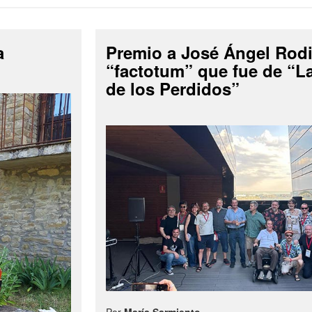
a
Premio a José Ángel Rodi
“factotum” que fue de “
de los Perdidos”
Por
María Sarmiento