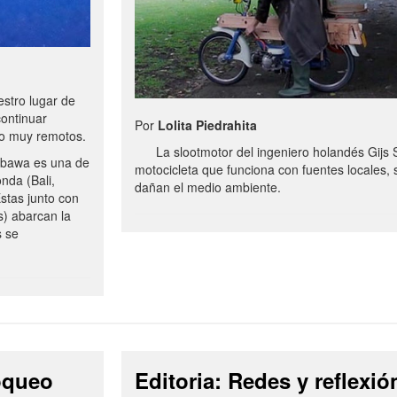
stro lugar de
continuar
Por
Lolita Piedrahita
no muy remotos.
La slootmotor del ingeniero holandés Gijs 
bawa es una de
motocicleta que funciona con fuentes locales, 
onda (Bali,
dañan el medio ambiente.
stas junto con
s) abarcan la
s se
loqueo
Editoria: Redes y reflexió