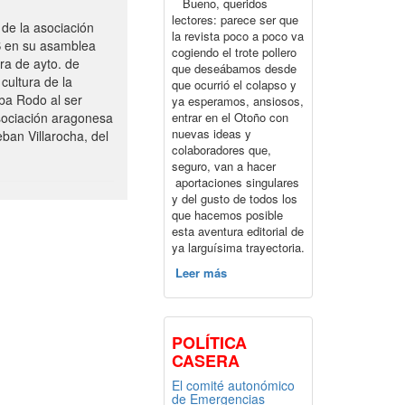
Bueno, queridos
lectores: parece ser que
de la asociación
la revista poco a poco va
S en su asamblea
cogiendo el trote pollero
ra de ayto. de
que deseábamos desde
cultura de la
que ocurrió el colapso y
ba Rodo al ser
ya esperamos, ansiosos,
entrar en el Otoño con
sociación aragonesa
nuevas ideas y
ban Villarocha, del
colaboradores que,
seguro, van a hacer
aportaciones singulares
y del gusto de todos los
que hacemos posible
esta aventura editorial de
ya larguísima trayectoria.
Leer más
POLÍTICA
CASERA
El comité autonómico
de Emergencias