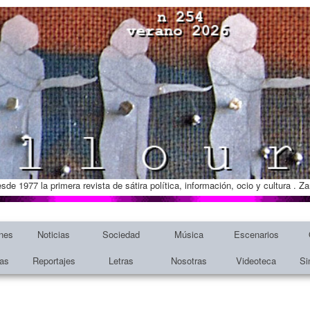
esde 1977 la primera revista de sátira política, información, ocio y cultura . 
nes
Noticias
Sociedad
Música
Escenarios
tas
Reportajes
Letras
Nosotras
Videoteca
Si