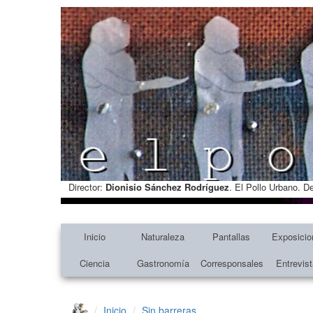
Director:
Dionisio Sánchez Rodríguez
. El Pollo Urbano. D
Inicio
Naturaleza
Pantallas
Exposicio
Ciencia
Gastronomía
Corresponsales
Entrevis
Inicio
Sin barreras