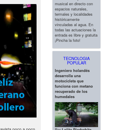
musical en directo con
espacios naturales,
termales y localidades
históricamente
vinculadas al agua. En
todas las actuaciones la
entrada es libre y gratuita
¡Pincha la foto!
TECNOLOGIA
POPULAR
Ingeniero holandés
desarrolla una
motocicleta que
funciona con metano
recuperado de los
humedales
revista poco a poco
Por
Lolita Piedrahita