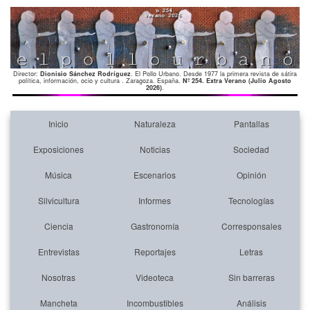
Director:
Dionisio Sánchez Rodríguez
. El Pollo Urbano. Desde 1977 la primera revista de sátira
política, información, ocio y cultura . Zaragoza. España.
Nº 254. Extra Verano (Julio Agosto
2026)
.
Inicio
Naturaleza
Pantallas
Exposiciones
Noticias
Sociedad
Música
Escenarios
Opinión
Silvicultura
Informes
Tecnologías
Ciencia
Gastronomía
Corresponsales
Entrevistas
Reportajes
Letras
Nosotras
Videoteca
Sin barreras
Mancheta
Incombustibles
Análisis