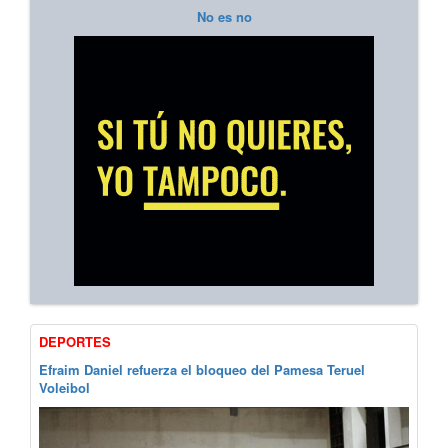
No es no
DEPORTES
Efraim Daniel refuerza el bloqueo del Pamesa Teruel
Voleibol