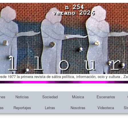
esde 1977 la primera revista de sátira política, información, ocio y cultura . 
nes
Noticias
Sociedad
Música
Escenarios
tas
Reportajes
Letras
Nosotras
Videoteca
Si