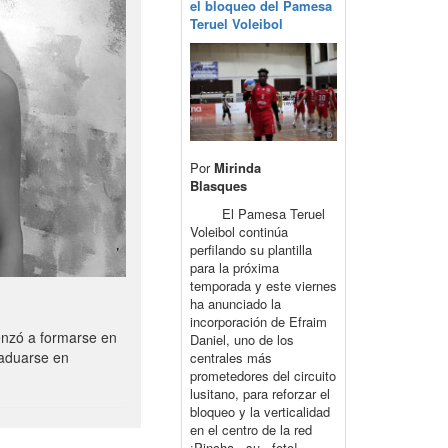
el bloqueo del Pamesa
Teruel Voleibol
Por
Mirinda
Blasques
El Pamesa Teruel
Voleibol continúa
perfilando su plantilla
para la próxima
temporada y este viernes
ha anunciado la
incorporación de Efraim
enzó a formarse en
Daniel, uno de los
raduarse en
centrales más
prometedores del circuito
lusitano, para reforzar el
bloqueo y la verticalidad
en el centro de la red
¡Pincha su foto!