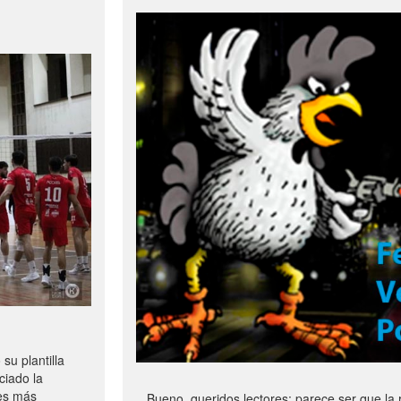
u plantilla
ciado la
les más
Bueno, queridos lectores: parece ser que la 