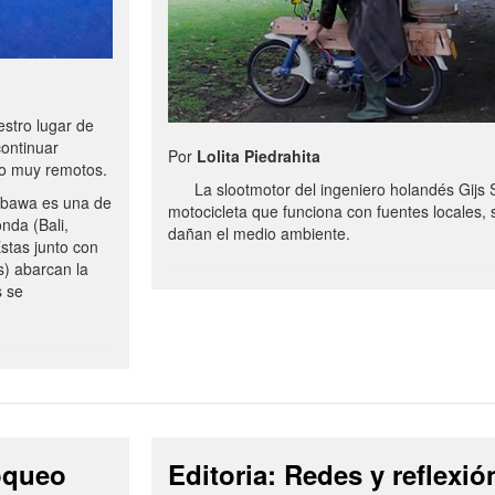
stro lugar de
continuar
Por
Lolita Piedrahita
no muy remotos.
La slootmotor del ingeniero holandés Gijs 
bawa es una de
motocicleta que funciona con fuentes locales, 
onda (Bali,
dañan el medio ambiente.
stas junto con
s) abarcan la
s se
loqueo
Editoria: Redes y reflexió