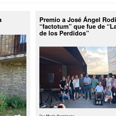
a
Premio a José Ángel Rodi
“factotum” que fue de “
de los Perdidos”
Por
María Sarmiento