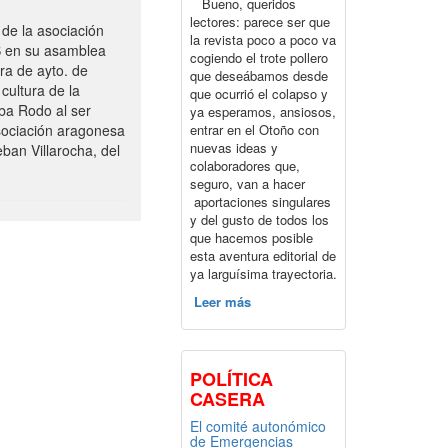
Bueno, queridos
lectores: parece ser que
de la asociación
la revista poco a poco va
S en su asamblea
cogiendo el trote pollero
ra de ayto. de
que deseábamos desde
cultura de la
que ocurrió el colapso y
ba Rodo al ser
ya esperamos, ansiosos,
entrar en el Otoño con
sociación aragonesa
nuevas ideas y
ban Villarocha, del
colaboradores que,
seguro, van a hacer
aportaciones singulares
y del gusto de todos los
que hacemos posible
esta aventura editorial de
ya larguísima trayectoria.
Leer más
POLÍTICA
CASERA
El comité autonómico
de Emergencias