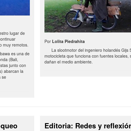
stro lugar de
continuar
Por
Lolita Piedrahita
no muy remotos.
La slootmotor del ingeniero holandés Gijs 
bawa es una de
motocicleta que funciona con fuentes locales, 
onda (Bali,
dañan el medio ambiente.
stas junto con
s) abarcan la
s se
loqueo
Editoria: Redes y reflexió