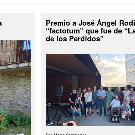
a
Premio a José Ángel Rodi
“factotum” que fue de “
de los Perdidos”
Por
María Sarmiento