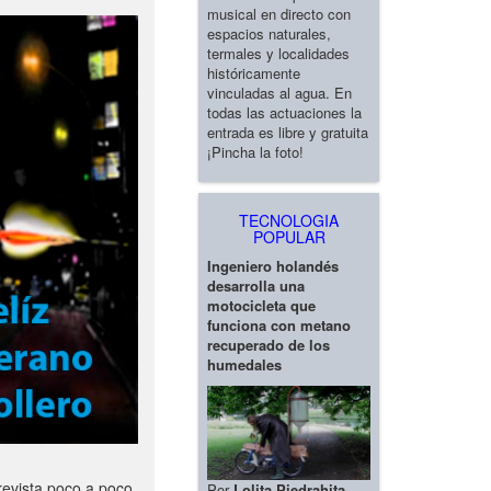
musical en directo con
espacios naturales,
termales y localidades
históricamente
vinculadas al agua. En
todas las actuaciones la
entrada es libre y gratuita
¡Pincha la foto!
TECNOLOGIA
POPULAR
Ingeniero holandés
desarrolla una
motocicleta que
funciona con metano
recuperado de los
humedales
revista poco a poco
Por
Lolita Piedrahita