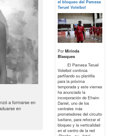
el bloqueo del Pamesa
Teruel Voleibol
Por
Mirinda
Blasques
El Pamesa Teruel
Voleibol continúa
perfilando su plantilla
para la próxima
temporada y este viernes
ha anunciado la
incorporación de Efraim
enzó a formarse en
Daniel, uno de los
raduarse en
centrales más
prometedores del circuito
lusitano, para reforzar el
bloqueo y la verticalidad
en el centro de la red
¡Pincha su foto!