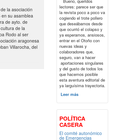
Bueno, queridos
lectores: parece ser que
de la asociación
la revista poco a poco va
S en su asamblea
cogiendo el trote pollero
ra de ayto. de
que deseábamos desde
cultura de la
que ocurrió el colapso y
ba Rodo al ser
ya esperamos, ansiosos,
entrar en el Otoño con
sociación aragonesa
nuevas ideas y
ban Villarocha, del
colaboradores que,
seguro, van a hacer
aportaciones singulares
y del gusto de todos los
que hacemos posible
esta aventura editorial de
ya larguísima trayectoria.
Leer más
POLÍTICA
CASERA
El comité autonómico
de Emergencias