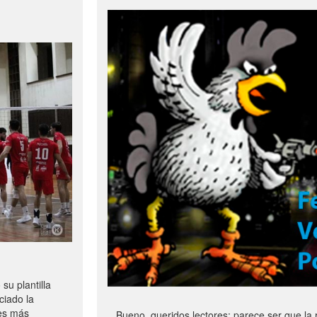
u plantilla
ciado la
les más
Bueno, queridos lectores: parece ser que la 