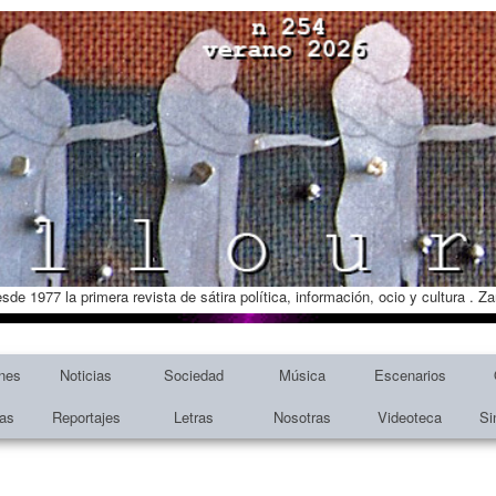
esde 1977 la primera revista de sátira política, información, ocio y cultura . 
nes
Noticias
Sociedad
Música
Escenarios
tas
Reportajes
Letras
Nosotras
Videoteca
Si