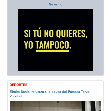
No es no
DEPORTES
Efraim Daniel refuerza el bloqueo del Pamesa Teruel
Voleibol