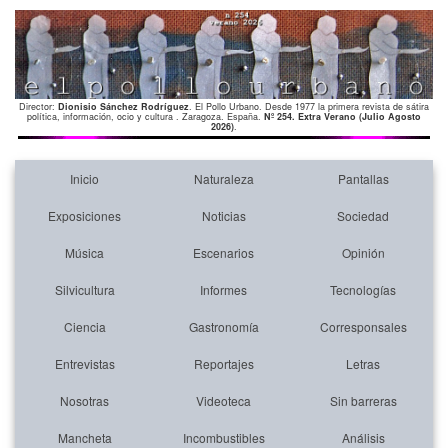
Director:
Dionisio Sánchez Rodríguez
. El Pollo Urbano. Desde 1977 la primera revista de sátira
política, información, ocio y cultura . Zaragoza. España.
Nº 254. Extra Verano (Julio Agosto
2026)
.
Inicio
Naturaleza
Pantallas
Exposiciones
Noticias
Sociedad
Música
Escenarios
Opinión
Silvicultura
Informes
Tecnologías
Ciencia
Gastronomía
Corresponsales
Entrevistas
Reportajes
Letras
Nosotras
Videoteca
Sin barreras
Mancheta
Incombustibles
Análisis