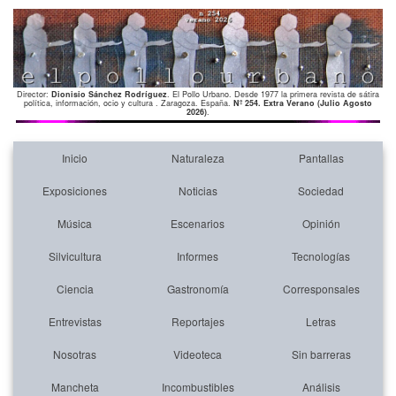
Director:
Dionisio Sánchez Rodríguez
. El Pollo Urbano. Desde 1977 la primera revista de sátira
política, información, ocio y cultura . Zaragoza. España.
Nº 254. Extra Verano (Julio Agosto
2026)
.
Inicio
Naturaleza
Pantallas
Exposiciones
Noticias
Sociedad
Música
Escenarios
Opinión
Silvicultura
Informes
Tecnologías
Ciencia
Gastronomía
Corresponsales
Entrevistas
Reportajes
Letras
Nosotras
Videoteca
Sin barreras
Mancheta
Incombustibles
Análisis