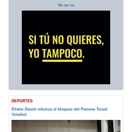
No es no
DEPORTES
Efraim Daniel refuerza el bloqueo del Pamesa Teruel
Voleibol