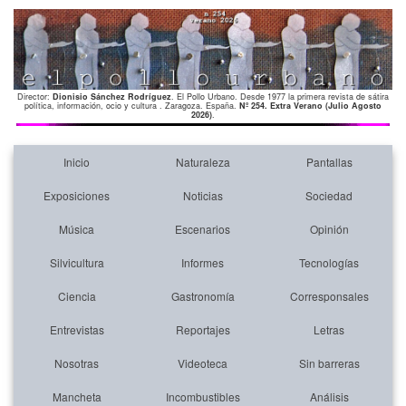
Director:
Dionisio Sánchez Rodríguez
. El Pollo Urbano. Desde 1977 la primera revista de sátira
política, información, ocio y cultura . Zaragoza. España.
Nº 254. Extra Verano (Julio Agosto
2026)
.
Inicio
Naturaleza
Pantallas
Exposiciones
Noticias
Sociedad
Música
Escenarios
Opinión
Silvicultura
Informes
Tecnologías
Ciencia
Gastronomía
Corresponsales
Entrevistas
Reportajes
Letras
Nosotras
Videoteca
Sin barreras
Mancheta
Incombustibles
Análisis