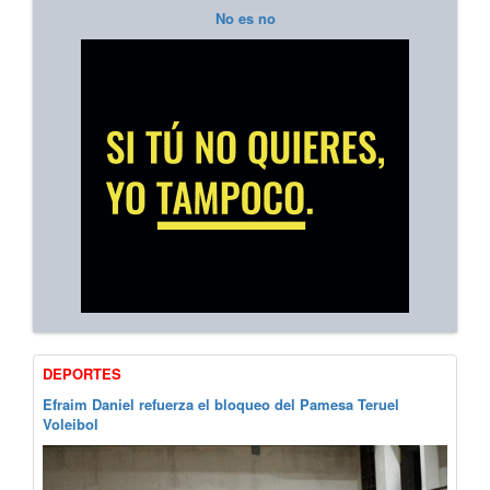
No es no
DEPORTES
Efraim Daniel refuerza el bloqueo del Pamesa Teruel
Voleibol