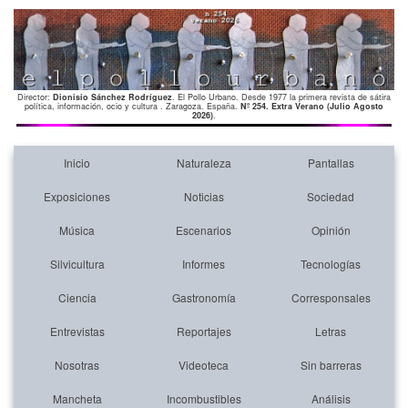
Director:
Dionisio Sánchez Rodríguez
. El Pollo Urbano. Desde 1977 la primera revista de sátira
política, información, ocio y cultura . Zaragoza. España.
Nº 254. Extra Verano (Julio Agosto
2026)
.
Inicio
Naturaleza
Pantallas
Exposiciones
Noticias
Sociedad
Música
Escenarios
Opinión
Silvicultura
Informes
Tecnologías
Ciencia
Gastronomía
Corresponsales
Entrevistas
Reportajes
Letras
Nosotras
Videoteca
Sin barreras
Mancheta
Incombustibles
Análisis