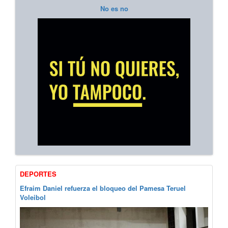
No es no
DEPORTES
Efraim Daniel refuerza el bloqueo del Pamesa Teruel
Voleibol