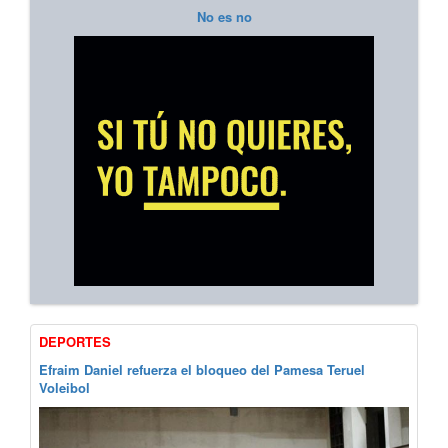
No es no
DEPORTES
Efraim Daniel refuerza el bloqueo del Pamesa Teruel
Voleibol