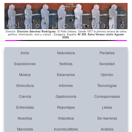
Director:
Dionisio Sánchez Rodríguez
. El Pollo Urbano. Desde 1977 la primera revista de sátira
política, información, ocio y cultura . Zaragoza. España.
Nº 254. Extra Verano (Julio Agosto
2026)
.
Inicio
Naturaleza
Pantallas
Exposiciones
Noticias
Sociedad
Música
Escenarios
Opinión
Silvicultura
Informes
Tecnologías
Ciencia
Gastronomía
Corresponsales
Entrevistas
Reportajes
Letras
Nosotras
Videoteca
Sin barreras
Mancheta
Incombustibles
Análisis