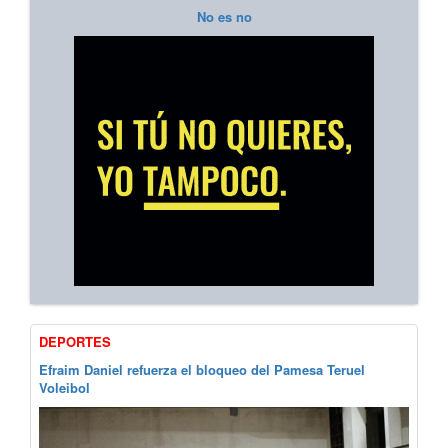
No es no
DEPORTES
Efraim Daniel refuerza el bloqueo del Pamesa Teruel
Voleibol