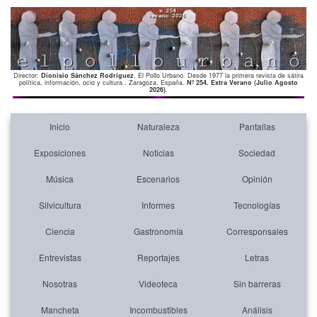
Director:
Dionisio Sánchez Rodríguez
. El Pollo Urbano. Desde 1977 la primera revista de sátira
política, información, ocio y cultura . Zaragoza. España.
Nº 254. Extra Verano (Julio Agosto
2026)
.
Inicio
Naturaleza
Pantallas
Exposiciones
Noticias
Sociedad
Música
Escenarios
Opinión
Silvicultura
Informes
Tecnologías
Ciencia
Gastronomía
Corresponsales
Entrevistas
Reportajes
Letras
Nosotras
Videoteca
Sin barreras
Mancheta
Incombustibles
Análisis