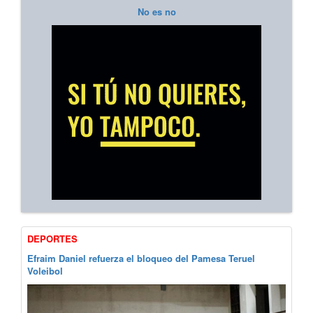
No es no
DEPORTES
Efraim Daniel refuerza el bloqueo del Pamesa Teruel
Voleibol