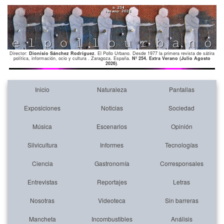
Director:
Dionisio Sánchez Rodríguez
. El Pollo Urbano. Desde 1977 la primera revista de sátira
política, información, ocio y cultura . Zaragoza. España.
Nº 254. Extra Verano (Julio Agosto
2026)
.
Inicio
Naturaleza
Pantallas
Exposiciones
Noticias
Sociedad
Música
Escenarios
Opinión
Silvicultura
Informes
Tecnologías
Ciencia
Gastronomía
Corresponsales
Entrevistas
Reportajes
Letras
Nosotras
Videoteca
Sin barreras
Mancheta
Incombustibles
Análisis