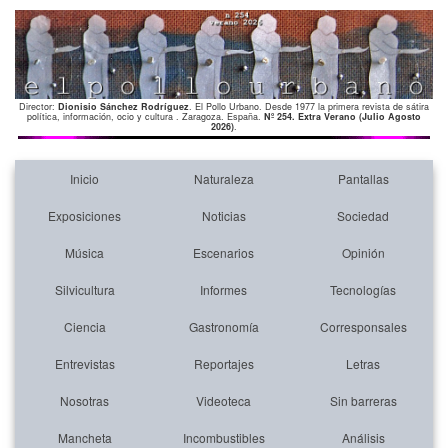
Director:
Dionisio Sánchez Rodríguez
. El Pollo Urbano. Desde 1977 la primera revista de sátira
política, información, ocio y cultura . Zaragoza. España.
Nº 254. Extra Verano (Julio Agosto
2026)
.
Inicio
Naturaleza
Pantallas
Exposiciones
Noticias
Sociedad
Música
Escenarios
Opinión
Silvicultura
Informes
Tecnologías
Ciencia
Gastronomía
Corresponsales
Entrevistas
Reportajes
Letras
Nosotras
Videoteca
Sin barreras
Mancheta
Incombustibles
Análisis