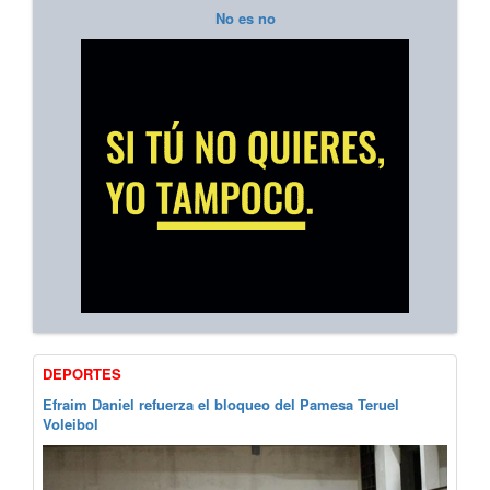
No es no
DEPORTES
Efraim Daniel refuerza el bloqueo del Pamesa Teruel
Voleibol