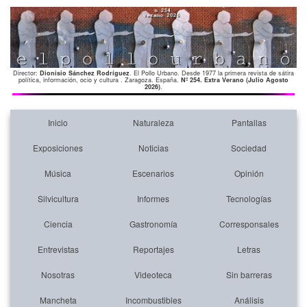
Director:
Dionisio Sánchez Rodríguez
. El Pollo Urbano. Desde 1977 la primera revista de sátira
política, información, ocio y cultura . Zaragoza. España.
Nº 254. Extra Verano (Julio Agosto
2026)
.
Inicio
Naturaleza
Pantallas
Exposiciones
Noticias
Sociedad
Música
Escenarios
Opinión
Silvicultura
Informes
Tecnologías
Ciencia
Gastronomía
Corresponsales
Entrevistas
Reportajes
Letras
Nosotras
Videoteca
Sin barreras
Mancheta
Incombustibles
Análisis