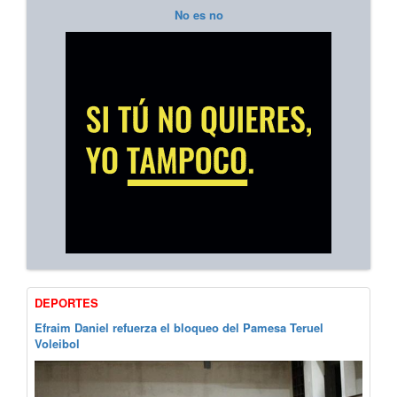
No es no
DEPORTES
Efraim Daniel refuerza el bloqueo del Pamesa Teruel
Voleibol