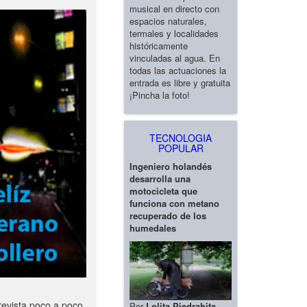
musical en directo con
espacios naturales,
termales y localidades
históricamente
vinculadas al agua. En
todas las actuaciones la
entrada es libre y gratuita
¡Pincha la foto!
TECNOLOGIA
POPULAR
Ingeniero holandés
desarrolla una
motocicleta que
funciona con metano
recuperado de los
humedales
revista poco a poco
Por
Lolita Piedrahita