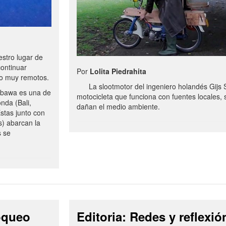
stro lugar de
continuar
Por
Lolita Piedrahita
no muy remotos.
La slootmotor del ingeniero holandés Gijs 
bawa es una de
motocicleta que funciona con fuentes locales, 
onda (Bali,
dañan el medio ambiente.
stas junto con
s) abarcan la
s se
loqueo
Editoria: Redes y reflexió