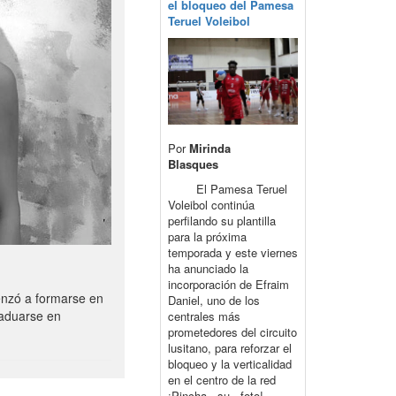
el bloqueo del Pamesa
Teruel Voleibol
Por
Mirinda
Blasques
El Pamesa Teruel
Voleibol continúa
perfilando su plantilla
para la próxima
temporada y este viernes
ha anunciado la
incorporación de Efraim
enzó a formarse en
Daniel, uno de los
raduarse en
centrales más
prometedores del circuito
lusitano, para reforzar el
bloqueo y la verticalidad
en el centro de la red
¡Pincha su foto!