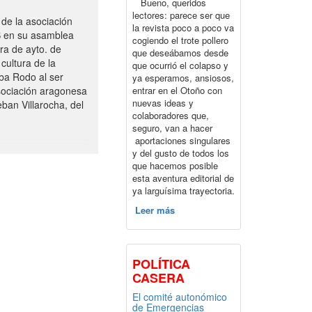
Bueno, queridos
lectores: parece ser que
de la asociación
la revista poco a poco va
S en su asamblea
cogiendo el trote pollero
ra de ayto. de
que deseábamos desde
cultura de la
que ocurrió el colapso y
ba Rodo al ser
ya esperamos, ansiosos,
entrar en el Otoño con
sociación aragonesa
nuevas ideas y
ban Villarocha, del
colaboradores que,
seguro, van a hacer
aportaciones singulares
y del gusto de todos los
que hacemos posible
esta aventura editorial de
ya larguísima trayectoria.
Leer más
POLÍTICA
CASERA
El comité autonómico
de Emergencias