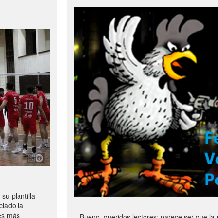
u plantilla
ciado la
les más
Bueno, queridos lectores: parece ser que la 