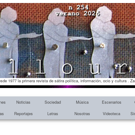
esde 1977 la primera revista de sátira política, información, ocio y cultura . 
nes
Noticias
Sociedad
Música
Escenarios
tas
Reportajes
Letras
Nosotras
Videoteca
Si