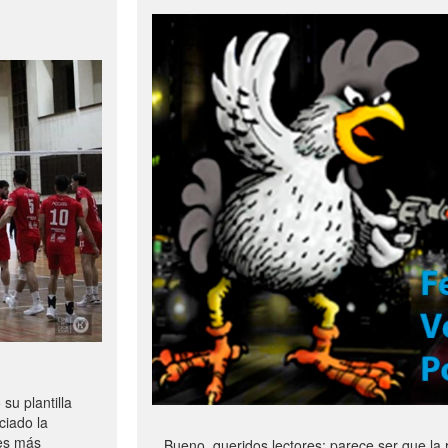
u plantilla
ciado la
les más
Bueno, queridos lectores: parece ser que la 