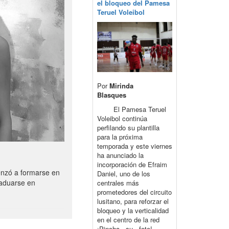
el bloqueo del Pamesa
Teruel Voleibol
Por
Mirinda
Blasques
El Pamesa Teruel
Voleibol continúa
perfilando su plantilla
para la próxima
temporada y este viernes
ha anunciado la
incorporación de Efraim
enzó a formarse en
Daniel, uno de los
raduarse en
centrales más
prometedores del circuito
lusitano, para reforzar el
bloqueo y la verticalidad
en el centro de la red
¡Pincha su foto!