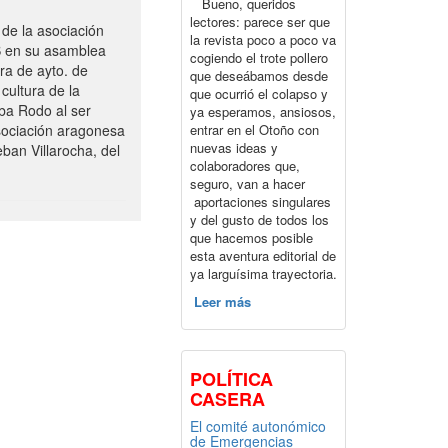
Bueno, queridos
lectores: parece ser que
de la asociación
la revista poco a poco va
S en su asamblea
cogiendo el trote pollero
ra de ayto. de
que deseábamos desde
cultura de la
que ocurrió el colapso y
ba Rodo al ser
ya esperamos, ansiosos,
entrar en el Otoño con
sociación aragonesa
nuevas ideas y
ban Villarocha, del
colaboradores que,
seguro, van a hacer
aportaciones singulares
y del gusto de todos los
que hacemos posible
esta aventura editorial de
ya larguísima trayectoria.
Leer más
POLÍTICA
CASERA
El comité autonómico
de Emergencias