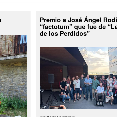
a
Premio a José Ángel Rodi
“factotum” que fue de “
de los Perdidos”
Por
María Sarmiento