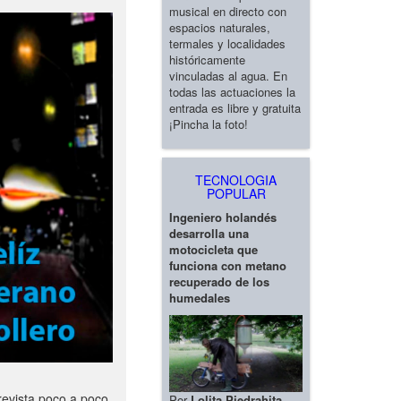
musical en directo con
espacios naturales,
termales y localidades
históricamente
vinculadas al agua. En
todas las actuaciones la
entrada es libre y gratuita
¡Pincha la foto!
TECNOLOGIA
POPULAR
Ingeniero holandés
desarrolla una
motocicleta que
funciona con metano
recuperado de los
humedales
revista poco a poco
Por
Lolita Piedrahita