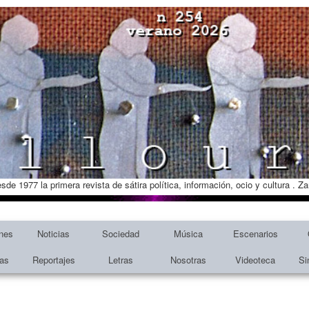
esde 1977 la primera revista de sátira política, información, ocio y cultura . 
nes
Noticias
Sociedad
Música
Escenarios
tas
Reportajes
Letras
Nosotras
Videoteca
Si