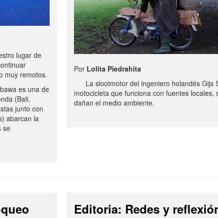
stro lugar de
continuar
Por
Lolita Piedrahita
no muy remotos.
La slootmotor del ingeniero holandés Gijs 
bawa es una de
motocicleta que funciona con fuentes locales, 
onda (Bali,
dañan el medio ambiente.
stas junto con
s) abarcan la
s se
loqueo
Editoria: Redes y reflexió