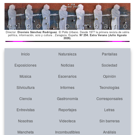
Director:
Dionisio Sánchez Rodríguez
. El Pollo Urbano. Desde 1977 la primera revista de sátira
política, información, ocio y cultura . Zaragoza. España.
Nº 254. Extra Verano (Julio Agosto
2026)
.
Inicio
Naturaleza
Pantallas
Exposiciones
Noticias
Sociedad
Música
Escenarios
Opinión
Silvicultura
Informes
Tecnologías
Ciencia
Gastronomía
Corresponsales
Entrevistas
Reportajes
Letras
Nosotras
Videoteca
Sin barreras
Mancheta
Incombustibles
Análisis