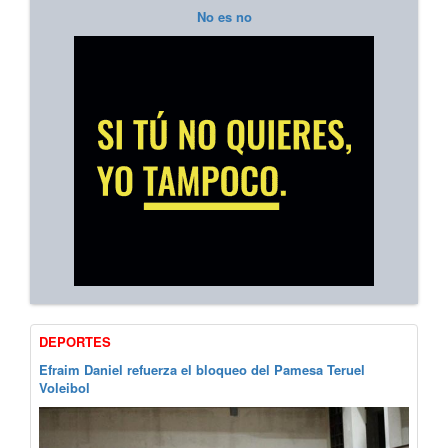
No es no
DEPORTES
Efraim Daniel refuerza el bloqueo del Pamesa Teruel
Voleibol