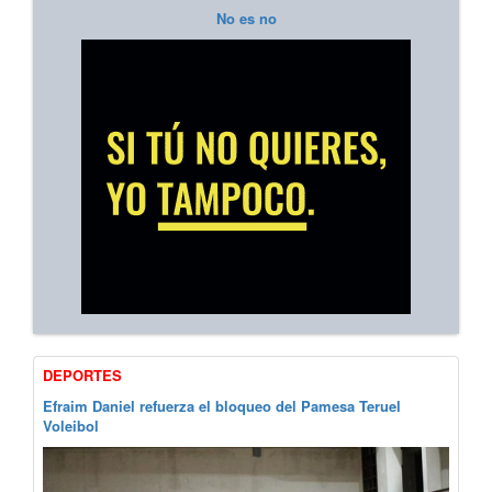
No es no
DEPORTES
Efraim Daniel refuerza el bloqueo del Pamesa Teruel
Voleibol