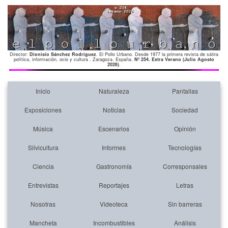
Director:
Dionisio Sánchez Rodríguez
. El Pollo Urbano. Desde 1977 la primera revista de sátira
política, información, ocio y cultura . Zaragoza. España.
Nº 254. Extra Verano (Julio Agosto
2026)
.
Inicio
Naturaleza
Pantallas
Exposiciones
Noticias
Sociedad
Música
Escenarios
Opinión
Silvicultura
Informes
Tecnologías
Ciencia
Gastronomía
Corresponsales
Entrevistas
Reportajes
Letras
Nosotras
Videoteca
Sin barreras
Mancheta
Incombustibles
Análisis